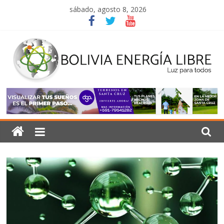
Saltar
sábado, agosto 8, 2026
al
contenido
Bolivia
Energía
Libre
Luz
para
todos