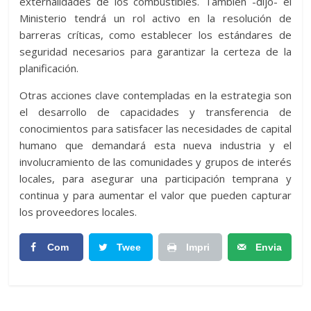
externalidades de los combustibles. También -dijo- el
Ministerio tendrá un rol activo en la resolución de
barreras críticas, como establecer los estándares de
seguridad necesarios para garantizar la certeza de la
planificación.
Otras acciones clave contempladas en la estrategia son
el desarrollo de capacidades y transferencia de
conocimientos para satisfacer las necesidades de capital
humano que demandará esta nueva industria y el
involucramiento de las comunidades y grupos de interés
locales, para asegurar una participación temprana y
continua y para aumentar el valor que pueden capturar
los proveedores locales.
Com
Twee
Impri
Envia
partir
t
mir
r
Artic