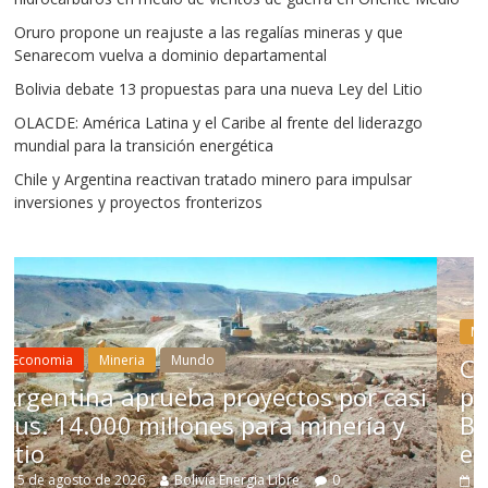
Oruro propone un reajuste a las regalías mineras y que
Senarecom vuelva a dominio departamental
Bolivia debate 13 propuestas para una nueva Ley del Litio
OLACDE: América Latina y el Caribe al frente del liderazgo
mundial para la transición energética
Chile y Argentina reactivan tratado minero para impulsar
inversiones y proyectos fronterizos
Mineria
Mundo
Chile aprueba reforma econó
s por casi
para impulsar inversión mine
minería y
Bolivia no acelera decisiones
estructurales
0
5 de agosto de 2026
Bolivia Energia Libre