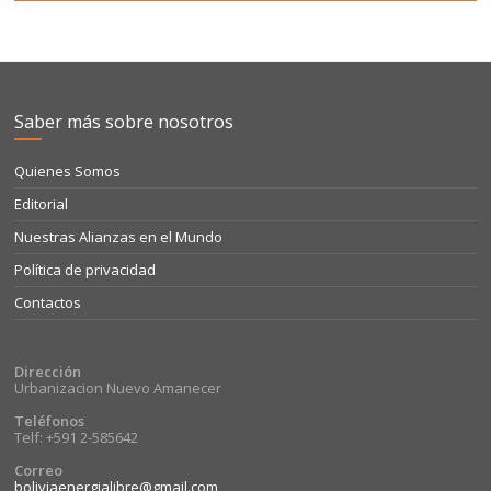
Saber más sobre nosotros
Quienes Somos
Editorial
Nuestras Alianzas en el Mundo
Política de privacidad
Contactos
Dirección
Urbanizacion Nuevo Amanecer
Teléfonos
Telf: +591 2-585642
Correo
boliviaenergialibre@gmail.com