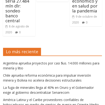
sería 27.484
económico y
mln dlr:
en salud por
sondeo
la pandemia
banco
9 de octubre de
central
2020
0
8 de agosto de
2020
0
Lo más reciente
Argentina aprueba proyectos por casi $us. 14.000 millones para
minería y litio
Chile aprueba reforma económica para impulsar inversión
minera y Bolivia no acelera decisiones estructurales
La fuga de minerales llega al 40% en Oruro y el Gobernador
exige al gobierno descentralizar Senarecom
América Latina y el Caribe proveedores confiables de
hidrocarburos en medio de vientos de guerra en Oriente Medio