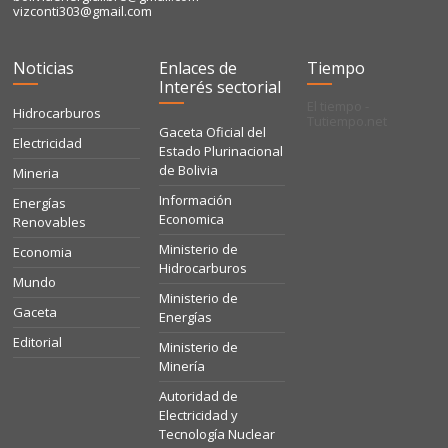
vizconti303@gmail.com
Noticias
Enlaces de
Tiempo
Interés sectorial
El tiempo -
Hidrocarburos
Tutiempo.net
Gaceta Oficial del
Electricidad
Estado Plurinacional
de Bolivia
Mineria
Información
Energías
Economica
Renovables
Ministerio de
Economia
Hidrocarburos
Mundo
Ministerio de
Gaceta
Energías
Editorial
Ministerio de
Minería
Autoridad de
Electricidad y
Tecnología Nuclear