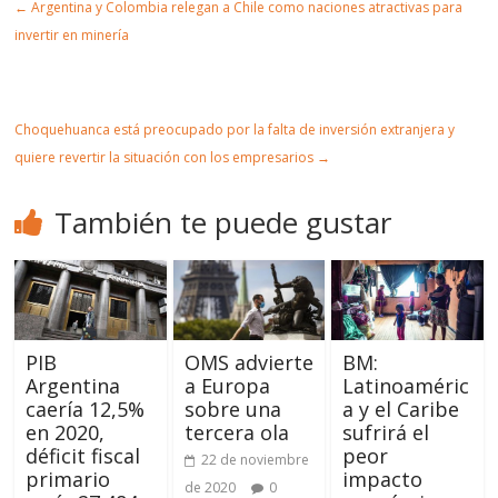
←
Argentina y Colombia relegan a Chile como naciones atractivas para
ulo
invertir en minería
Choquehuanca está preocupado por la falta de inversión extranjera y
quiere revertir la situación con los empresarios
→
También te puede gustar
PIB
OMS advierte
BM:
Argentina
a Europa
Latinoaméric
caería 12,5%
sobre una
a y el Caribe
en 2020,
tercera ola
sufrirá el
déficit fiscal
peor
22 de noviembre
primario
impacto
de 2020
0