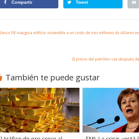
Compartir
Tweet
anco FIE inaugura edificio sostenible a un costo de tres millones de dólares e
El precio del petróleo cae después de
También te puede gustar
l tráfico de oro crece al
FMI: La crisis «está 