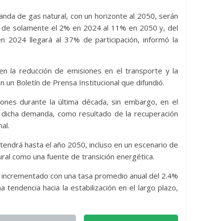
hidrocarburos en medio de
via Energia Libre
vientos de guerra en Oriente
nda de gas natural, con un horizonte al 2050, serán
rá de solamente el 2% en 2024 al 11% en 2050 y, del
Medio
n 2024 llegará al 37% de participación, informó la
29 de julio de 2026
Bolivia Energia Libre
0
en la reducción de emisiones en el transporte y la
n un Boletín de Prensa Institucional que difundió.
ones durante la última década, sin embargo, en el
 dicha demanda, como resultado de la recuperación
al.
endrá hasta el año 2050, incluso en un escenario de
ural como una fuente de transición energética.
a incrementado con una tasa promedio anual del 2.4%
tendencia hacia la estabilización en el largo plazo,