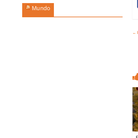
Mundo
←
B
E