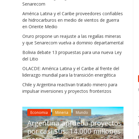
Senarecom
América Latina y el Caribe proveedores confiables
de hidrocarburos en medio de vientos de guerra
en Oriente Medio
Oruro propone un reajuste a las regalías mineras
y que Senarecom vuelva a dominio departamental
Bolivia debate 13 propuestas para una nueva Ley
del Litio
OLACDE: América Latina y el Caribe al frente del
liderazgo mundial para la transición energética
Chile y Argentina reactivan tratado minero para
impulsar inversiones y proyectos fronterizos
Mineria
Chile
Economia
Mineria
Mundo
econó
te a
Argentina aprueba proyectos
inver
e
por casi $us. 14.000 millones
acele
inio