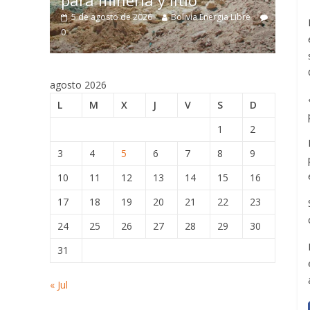
para minería y litio
estru
5 de agosto de 2026
Bolivia Energia Libre
5 de ag
e
0
0
0
agosto 2026
L
M
X
J
V
S
D
1
2
3
4
5
6
7
8
9
10
11
12
13
14
15
16
17
18
19
20
21
22
23
24
25
26
27
28
29
30
31
« Jul