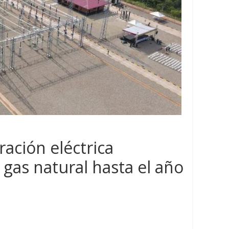
ración eléctrica
gas natural hasta el año
les llega al
l
Hidrocarburos
Mundo
 al
América Latina y el Caribe
ralizar
proveedores confiables de