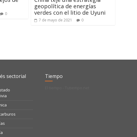
geopolítica de energías
verdes con el litio de Uyuni
0
7 de mayo de 2021
0
és sectorial
Tiempo
El tiempo - Tutiempo.net
Estado
ivia
mica
ocarburos
ías
ía