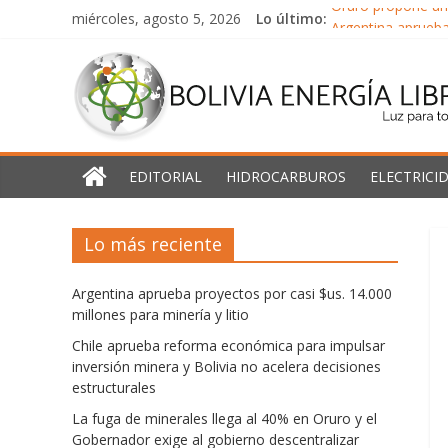
Saltar
miércoles, agosto 5, 2026
Lo último:
Oruro propone un 
al
Argentina aprueba 
Bolivia
contenido
Chile aprueba ref
La fuga de minera
Energía
América Latina y 
Libre
EDITORIAL
HIDROCARBUROS
ELECTRICI
Luz
Lo más reciente
para
todos
Argentina aprueba proyectos por casi $us. 14.000
millones para minería y litio
Chile aprueba reforma económica para impulsar
inversión minera y Bolivia no acelera decisiones
estructurales
La fuga de minerales llega al 40% en Oruro y el
Gobernador exige al gobierno descentralizar