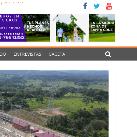
departamental
ecisiones estructurales
ralizar Senarecom
os de guerra en Oriente Medio
DO
ENTREVISTAS
GACETA