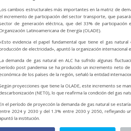
cturales
Senarecom
osto de 2026
Bolivia Energia Libre
5 de agosto de 2026
Boli
Los cambios estructurales más importantes en la matriz de dema
0
el incremento de participación del sector transporte, que pasa
sector de generación eléctrica, que del 33% de participación e
Organización Latinoamericana de Energía (OLADE).
«Esto evidencia el papel fundamental que tiene el gas natural 
producción de electricidad», apuntó la organización internacional e
La demanda de gas natural en ALC ha sufrido algunas fluctuaci
período post pandemia se ha producido un incremento neto de
económica de los países de la región, señaló la entidad internacion
Según proyecciones que tiene la OLADE, este incremento se mant
descarbonización (NET0), lo que reafirma la condición del gas nat
En el período de proyección la demanda de gas natural se estarí
entre 2024 y 2030 y del 1.3% entre 2030 y 2050, reflejando una 
apuntó la institución.