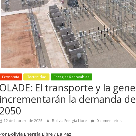
Economia
Electricidad
Energías Renovables
OLADE: El transporte y la gene
Mundo
Mineria
incrementarán la demanda de 
 aprueba reforma
La fuga de minera
2050
mica para impulsar
40% en Oruro y e
sión minera y Bolivia no
Gobernador exige
12 de febrero de 2025
Bolivia Energia Libre
0 comentarios
ra decisiones
gobierno descent
Por Bolivia Energía Libre / La Paz