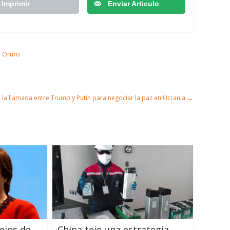
Imprimir
Enviar Articulo
n Oruro
 la llamada entre Trump y Putin para negociar la paz en Ucrania
→
lejos de
China teje una estrategia