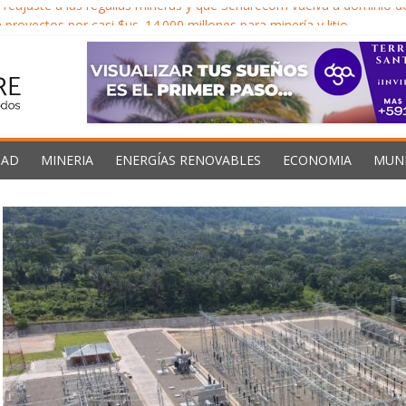
reajuste a las regalías mineras y que Senarecom vuelva a dominio 
proyectos por casi $us. 14.000 millones para minería y litio
orma económica para impulsar inversión minera y Bolivia no acelera d
les llega al 40% en Oruro y el Gobernador exige al gobierno descent
el Caribe proveedores confiables de hidrocarburos en medio de vient
DAD
MINERIA
ENERGÍAS RENOVABLES
ECONOMIA
MUN