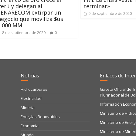
Perú y delegan al
terminar»
SENARECOM extirpar un
9 de septiembre de 2020
negocio que moviliza $us
3.000 MM
8 de septiembre de 2020
0
Noticias
Enlaces de Inter
Hidrocarburos
Gaceta Oficial del 
Plurinacional de Bol
Electricidad
Información Econo
Mineria
Ministerio de Hidr
Energías Renovables
Ministerio de Energ
Economia
Ministerio de Miner
Mundo