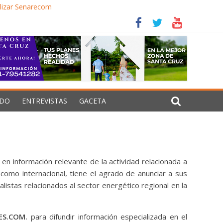
alizar Senarecom
ialista
imos 40 años en el Estado, anuncia el Gobierno
cisiones estructurales
DO
ENTREVISTAS
GACETA
 en información relevante de la actividad relacionada a
 como internacional, tiene el agrado de anunciar a sus
alistas relacionados al sector energético regional en la
ES.COM.
para difundir información especializada en el