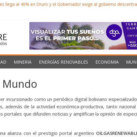
es llega al 40% en Oruro y el Gobernador exige al gobierno descentr
mineras llegarán a $us. 13.000 MM hasta fin de año, anuncia un espec
nero espera imponer gobernanza en la industria minera por los próx
proyectos por casi $us. 14.000 millones para minería y litio
rma económica para impulsar inversión minera y Bolivia no acelera de
DAD
MINERIA
ENERGÍAS RENOVABLES
ECONOMIA
MUN
el Mundo
r incursionado como un periódico digital boliviano especializado
es, además de la actividad económica-productiva, tanto nacional
 portales que difunden noticias y amplifican la opinión de especi
a alianza con el prestigio portal argentino
OILGASRENEWABL