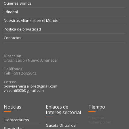
Quienes Somos
Editorial
Nuestras Alianzas en el Mundo
Política de privacidad
Contactos
Dirección
Urbanizacion Nuevo Amanecer
Teléfonos
Telf: +591 2-585642
Correo
boliviaenergialibre@gmail.com
vizconti303@gmail.com
Noticias
Enlaces de
Tiempo
Interés sectorial
El tiempo -
Hidrocarburos
Tutiempo.net
Gaceta Oficial del
Electricidad