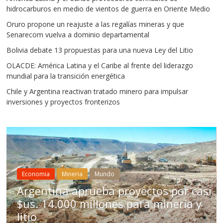
hidrocarburos en medio de vientos de guerra en Oriente Medio
Oruro propone un reajuste a las regalías mineras y que
Senarecom vuelva a dominio departamental
Bolivia debate 13 propuestas para una nueva Ley del Litio
OLACDE: América Latina y el Caribe al frente del liderazgo
mundial para la transición energética
Chile y Argentina reactivan tratado minero para impulsar
inversiones y proyectos fronterizos
Mineria
Mundo
Mundo
Chile aprueba r
eba proyectos por casi
para impulsar in
llones para minería y
Bolivia no aceler
estructurales