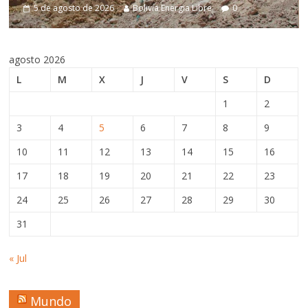
Bolivia Energia Libre
0
5 de agosto de 2026
Bol
agosto 2026
L
M
X
J
V
S
D
1
2
3
4
5
6
7
8
9
10
11
12
13
14
15
16
17
18
19
20
21
22
23
24
25
26
27
28
29
30
31
« Jul
Mundo