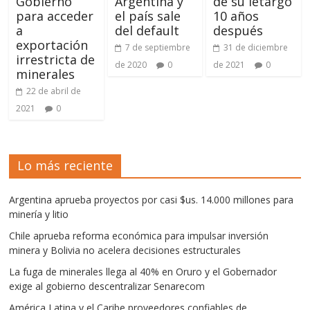
Gobierno
Argentina y
de su letargo
para acceder
el país sale
10 años
a
del default
después
exportación
7 de septiembre
31 de diciembre
irrestricta de
de 2020
0
de 2021
0
minerales
22 de abril de
2021
0
Lo más reciente
Argentina aprueba proyectos por casi $us. 14.000 millones para
minería y litio
Chile aprueba reforma económica para impulsar inversión
minera y Bolivia no acelera decisiones estructurales
La fuga de minerales llega al 40% en Oruro y el Gobernador
exige al gobierno descentralizar Senarecom
América Latina y el Caribe proveedores confiables de