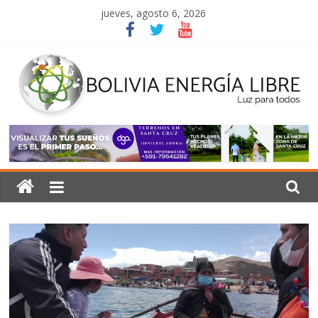
Saltar
jueves, agosto 6, 2026
al
contenido
Bolivia
Energía
Libre
Luz
para
todos