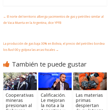
partir
t
mir
r
Artic
←
El norte del territorio alberga yacimientos de gas y petróleo similar al
ulo
de Vaca Muerta en la Argentina, dice YPFB
La producción de gas baja 30% en Bolivia, el precio del petróleo bordea
los $us100 y golpea las arcas fiscales
→
También te puede gustar
Cooperativas
Calificación.
Las materias
mineras
Le mejoran
primas
presionan al
la nota a la
despiertan