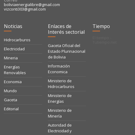
Correo
boliviaenergialibre@gmail.com
vizconti303@gmail.com
Noticias
Enlaces de
Tiempo
Interés sectorial
El tiempo -
Hidrocarburos
Tutiempo.net
Gaceta Oficial del
Electricidad
Estado Plurinacional
de Bolivia
Mineria
Información
Energías
Economica
Renovables
Ministerio de
Economia
Hidrocarburos
Mundo
Ministerio de
Gaceta
Energías
Editorial
Ministerio de
Minería
Autoridad de
Electricidad y