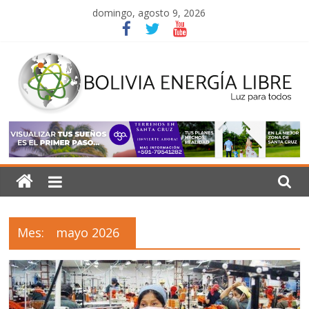
Saltar
domingo, agosto 9, 2026
al
contenido
Bolivia
Energía
Libre
Mes:
mayo 2026
Luz
para
todos