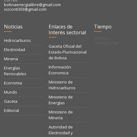
Correo
boliviaenergialibre@gmail.com
vizconti303@gmail.com
Noticias
Enlaces de
Tiempo
Interés sectorial
El tiempo -
Hidrocarburos
Tutiempo.net
Gaceta Oficial del
Electricidad
Estado Plurinacional
de Bolivia
Mineria
Información
Energías
Economica
Renovables
Ministerio de
Economia
Hidrocarburos
Mundo
Ministerio de
Gaceta
Energías
Editorial
Ministerio de
Minería
Autoridad de
Electricidad y