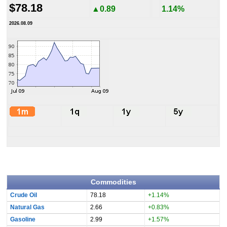
$78.18
▲0.89
1.14%
2026.08.09
Commodities
Crude Oil
78.18
+1.14%
Natural Gas
2.66
+0.83%
Gasoline
2.99
+1.57%