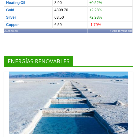
Heating Oil
3.90
+0.52%
Gold
4399.70
+2.28%
Silver
63.50
+2.98%
Copper
6.59
-1.79%
2026.08.08
» Add to your site
ENERGÍAS RENOVABLES