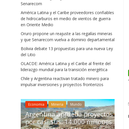
Senarecom
América Latina y el Caribe proveedores confiables
de hidrocarburos en medio de vientos de guerra
en Oriente Medio
Oruro propone un reajuste a las regalías mineras
y que Senarecom vuelva a dominio departamental
Bolivia debate 13 propuestas para una nueva Ley
del Litio
OLACDE: América Latina y el Caribe al frente del
liderazgo mundial para la transición energética
Chile y Argentina reactivan tratado minero para
impulsar inversiones y proyectos fronterizos
Mineria
Mundo
Chile aprueba reforma
Mundo
económica para impulsa
rueba proyectos
inversión minera y Bolivi
 14.000 millones
acelera decisiones