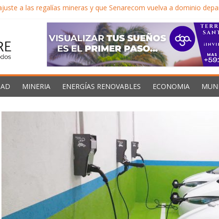
juste a las regalías mineras y que Senarecom vuelva a dominio dep
yectos por casi $us. 14.000 millones para minería y litio
a económica para impulsar inversión minera y Bolivia no acelera deci
 llega al 40% en Oruro y el Gobernador exige al gobierno descentral
Caribe proveedores confiables de hidrocarburos en medio de vientos 
DAD
MINERIA
ENERGÍAS RENOVABLES
ECONOMIA
MUN