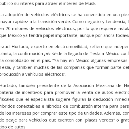
público su interés para atraer el interés de Musk.
La adopción de vehículos eléctricos se ha convertido en una pi
mayor rapidez a la transición verde. Como negocio y tendencia,
en 20 millones de vehículos eléctricos, por lo que requiere inst
que México ya tendrá papel importante, aunque por ahora todavía
Israel Hurtado, experto en electromovilidad, refiere que indepe
planta, la confirmación
per se
de la llegada de Tesla a México con
ha consolidado en el país. “Ya hay en México algunas empresas
Tesla, y también muchas de las compañías que forman parte de
producción a vehículos eléctricos”.
Hurtado, también presidente de la Asociación Mexicana de H
batería de incentivos para promover la venta de autos eléctri
fiscales que el especialista sugiere figuran la deducción inmed
híbridos conectables e híbridos de combustión interna para pers
de los intereses por comprar este tipo de unidades. Además, con
de peaje para vehículos que cuenten con “placas verdes” o grat
tipo de autos.