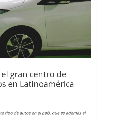
el gran centro de
os en Latinoamérica
Mineria
rburos
Mundo
Oruro propone un
ca Latina y el Caribe
las regalías mine
edores confiables de
e tipo de autos en el país, que es además el
Senarecom vuelv