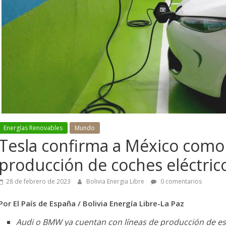
Energías Renovables
Mundo
Tesla confirma a México como 
Mineria
producción de coches eléctric
La fuga de minerales llega al
28 de febrero de 2023
Bolivia Energia Libre
0 comentarios
r
40% en Oruro y el
Hidroca
a no
Gobernador exige al
Améri
Por El País de España / Bolivia Energía Libre-La Paz
gobierno descentralizar
prove
Audi o BMW ya cuentan con líneas de producción de est