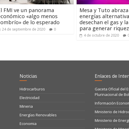
El FMI ve un panorama
Mesa y Tuto abraza
económico «algo menos
energías alternativa
sombrío» de lo esperado
desechan el gas y l
para generar rique
24 de septiembre de 2020
0
4 de octubre de 2020
Noticias
Enlaces de Inter
Hidrocarburos
Gaceta Oficial del 
Plurinacional de Bol
Electricidad
Información Econo
Mineria
Ministerio de Hidr
Energías Renovables
Ministerio de Energ
Economia