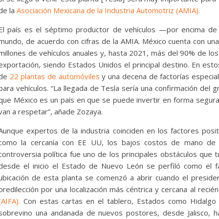
de la
Asociación Mexicana de la Industria Automotriz (AMIA).
El país es el séptimo productor de vehículos —por encima de
mundo, de acuerdo con cifras de la AMIA. México cuenta con una
millones de vehículos anuales y, hasta 2021, más del 90% de los
exportación, siendo Estados Unidos el principal destino. En es
de
22 plantas de automóviles
y una decena de factorías especia
para vehículos. “La llegada de Tesla sería una confirmación del 
que México es un país en que se puede invertir en forma segura
van a respetar”, añade Zozaya.
Aunque expertos de la industria coinciden en los factores posi
como la cercanía con EE UU, los bajos costos de mano de ob
controversia política fue uno de los principales obstáculos que 
desde el inicio el Estado de Nuevo León se perfiló como el fav
ubicación de esta planta se comenzó a abrir cuando el presid
predilección por una localización más céntrica y cercana al reci
(AIFA).
Con estas cartas en el tablero, Estados como Hidalgo 
sobrevino una andanada de nuevos postores, desde Jalisco, ha