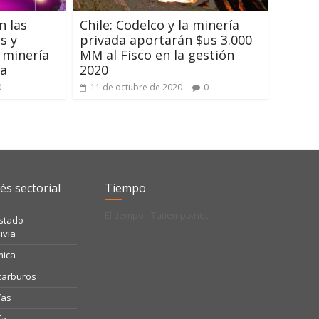
n las
Chile: Codelco y la minería
s y
privada aportarán $us 3.000
a minería
MM al Fisco en la gestión
za
2020
0
11 de octubre de 2020
0
és sectorial
Tiempo
El tiempo - Tutiempo.net
Estado
ivia
mica
ocarburos
ías