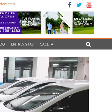
artamental
siones estructurales
izar Senarecom
de guerra en Oriente Medio
DO
ENTREVISTAS
GACETA