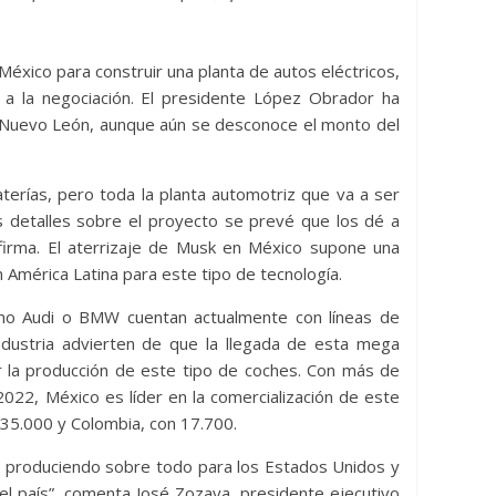
carburos en medio de
departamental
os de guerra en Oriente
21 de julio de 2026
Boliv
o
México para construir una planta de autos eléctricos,
ulio de 2026
Bolivia Energia Libre
0
 a la negociación. El presidente López Obrador ha
, Nuevo León, aunque aún se desconoce el monto del
terías, pero toda la planta automotriz que va a ser
s detalles sobre el proyecto se prevé que los dé a
firma. El aterrizaje de Musk en México supone una
América Latina para este tipo de tecnología.
mo Audi o BMW cuentan actualmente con líneas de
ndustria advierten de que la llegada de esta mega
ar la producción de este tipo de coches. Con más de
2022, México es líder en la comercialización de este
n 35.000 y Colombia, con 17.700.
os produciendo sobre todo para los Estados Unidos y
 el país”, comenta José Zozaya, presidente ejecutivo