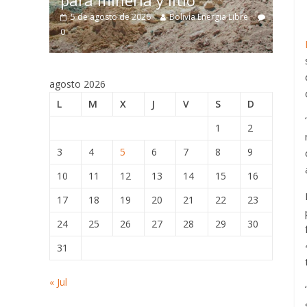
 litio
estructurales
Bolivia Energia Libre
5 de agosto de 2026
Bolivia Energia Li
0
agosto 2026
L
M
X
J
V
S
D
1
2
3
4
5
6
7
8
9
10
11
12
13
14
15
16
17
18
19
20
21
22
23
24
25
26
27
28
29
30
31
« Jul