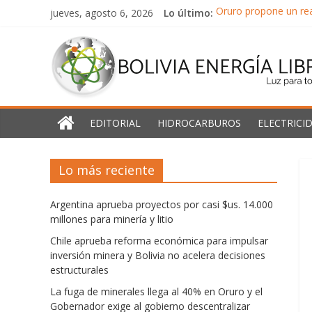
Saltar
jueves, agosto 6, 2026
Lo último:
Oruro propone un rea
al
Argentina aprueba pro
Bolivia
contenido
Chile aprueba reform
La fuga de minerales
Energía
América Latina y el 
Libre
EDITORIAL
HIDROCARBUROS
ELECTRICI
Luz
Lo más reciente
para
todos
Argentina aprueba proyectos por casi $us. 14.000
millones para minería y litio
Chile aprueba reforma económica para impulsar
inversión minera y Bolivia no acelera decisiones
estructurales
La fuga de minerales llega al 40% en Oruro y el
Gobernador exige al gobierno descentralizar