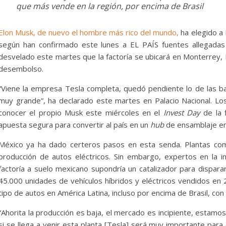
Senarecom
hidro
que más vende en la región, por encima de Brasil
bre
5 de agosto de 2026
Bolivia Energia Libre
vient
0
Medi
Elon Musk, de nuevo el hombre más rico del mundo,
ha elegido a 
29 de j
según han confirmado este lunes a EL PAÍS fuentes allegadas
desvelado este martes que la factoría se ubicará en Monterrey
desembolso.
“Viene la empresa Tesla completa, quedó pendiente lo de las ba
muy grande”, ha declarado este martes en Palacio Nacional. Lo
conocer el propio Musk este miércoles en el
Invest Day
de la 
apuesta segura para convertir al país en un
hub
de ensamblaje en 
México ya ha dado certeros pasos en esta senda. Plantas co
producción de autos eléctricos. Sin embargo, expertos en la i
factoría a suelo mexicano supondría un catalizador para dispar
45.000 unidades de vehículos híbridos y eléctricos vendidos en 
tipo de autos en América Latina, incluso por encima de Brasil, co
“Ahorita la producción es baja, el mercado es incipiente, estam
si se llega a venir esta planta [Tesla] será muy importante para