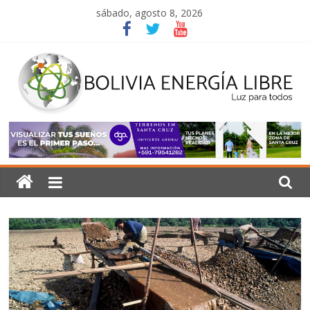
Saltar
sábado, agosto 8, 2026
al
contenido
Bolivia
Energía
Libre
Luz
para
todos