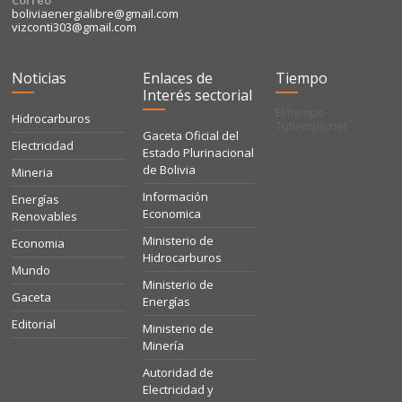
Correo
boliviaenergialibre@gmail.com
vizconti303@gmail.com
Noticias
Enlaces de
Tiempo
Interés sectorial
El tiempo -
Hidrocarburos
Tutiempo.net
Gaceta Oficial del
Electricidad
Estado Plurinacional
de Bolivia
Mineria
Información
Energías
Economica
Renovables
Ministerio de
Economia
Hidrocarburos
Mundo
Ministerio de
Gaceta
Energías
Editorial
Ministerio de
Minería
Autoridad de
Electricidad y