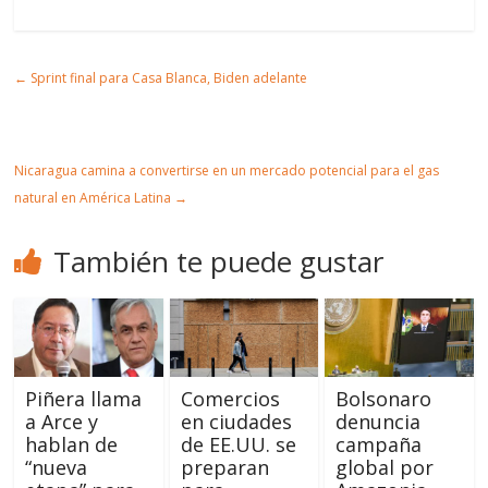
partir
t
mir
r
Artic
←
Sprint final para Casa Blanca, Biden adelante
ulo
Nicaragua camina a convertirse en un mercado potencial para el gas
natural en América Latina
→
También te puede gustar
Piñera llama
Comercios
Bolsonaro
a Arce y
en ciudades
denuncia
hablan de
de EE.UU. se
campaña
“nueva
preparan
global por