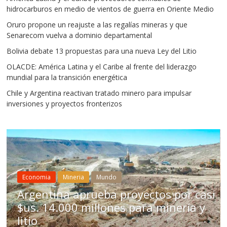
hidrocarburos en medio de vientos de guerra en Oriente Medio
Oruro propone un reajuste a las regalías mineras y que
Senarecom vuelva a dominio departamental
Bolivia debate 13 propuestas para una nueva Ley del Litio
OLACDE: América Latina y el Caribe al frente del liderazgo
mundial para la transición energética
Chile y Argentina reactivan tratado minero para impulsar
inversiones y proyectos fronterizos
Mineria
Mundo
Mundo
Chile aprueba re
eba proyectos por casi
para impulsar inv
lones para minería y
Bolivia no acelera
estructurales