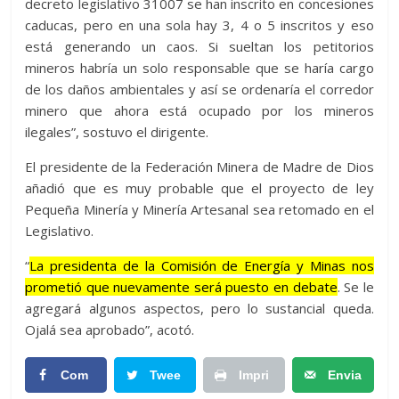
decreto legislativo 31007 se han inscrito en concesiones
caducas, pero en una sola hay 3, 4 o 5 inscritos y eso
está generando un caos. Si sueltan los petitorios
mineros habría un solo responsable que se haría cargo
de los daños ambientales y así se ordenaría el corredor
minero que ahora está ocupado por los mineros
ilegales”, sostuvo el dirigente.
El presidente de la Federación Minera de Madre de Dios
añadió que es muy probable que el proyecto de ley
Pequeña Minería y Minería Artesanal sea retomado en el
Legislativo.
“
La presidenta de la Comisión de Energía y Minas nos
prometió que nuevamente será puesto en debate
. Se le
agregará algunos aspectos, pero lo sustancial queda.
Ojalá sea aprobado”, acotó.
Com
Twee
Impri
Envia