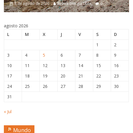
Bolivia Energia Libre
0
5 de agosto de 2026
Boliv
agosto 2026
L
M
X
J
V
S
D
1
2
3
4
5
6
7
8
9
10
11
12
13
14
15
16
17
18
19
20
21
22
23
24
25
26
27
28
29
30
31
« Jul
Mundo