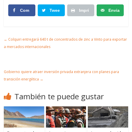
Com
Twee
Impri
Envia
partir
t
mir
r
Artic
←
Colquiri entregará 640 t de concentrados de zinc a Vinto para exportar
ulo
a mercados internacionales
Gobierno quiere atraer inversión privada extranjera con planes para
transición energética
→
También te puede gustar