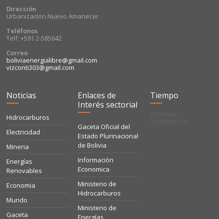
Dirección
Urbanizacion Nuevo Amanecer
Teléfonos
Telf: +591 2-585642
Correo
boliviaenergialibre@gmail.com
vizconti303@gmail.com
Noticias
Enlaces de
Tiempo
Interés sectorial
El tiempo -
Hidrocarburos
Tutiempo.net
Gaceta Oficial del
Electricidad
Estado Plurinacional
de Bolivia
Mineria
Información
Energías
Economica
Renovables
Ministerio de
Economia
Hidrocarburos
Mundo
Ministerio de
Gaceta
Energías