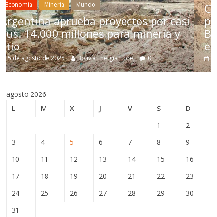
Chile aprueba reforma econ
os por casi
para impulsar inversión min
 minería y
Bolivia no acelera decisiones
estructurales
e
0
5 de agosto de 2026
Bolivia Energia Libre
agosto 2026
L
M
X
J
V
S
D
1
2
3
4
5
6
7
8
9
10
11
12
13
14
15
16
17
18
19
20
21
22
23
24
25
26
27
28
29
30
31