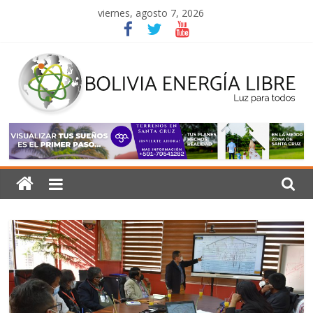
Saltar
viernes, agosto 7, 2026
al
contenido
Bolivia
Energía
Libre
Luz
para
todos