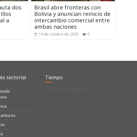
auta dos
Brasil abre fronteras con
illos
Bolivia y anuncian reinicio de
al a
intercambio comercial entre
ambas naciones
14 de octubre de 2020
0
és sectorial
Tiempo
El tiempo - Tutiempo.net
Estado
ivia
mica
ocarburos
ías
ía