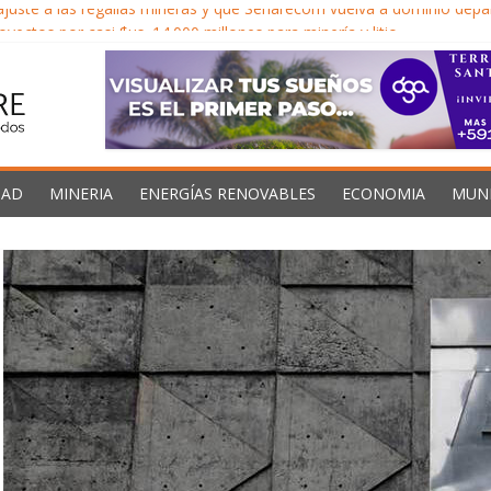
juste a las regalías mineras y que Senarecom vuelva a dominio dep
yectos por casi $us. 14.000 millones para minería y litio
a económica para impulsar inversión minera y Bolivia no acelera deci
 llega al 40% en Oruro y el Gobernador exige al gobierno descentral
Caribe proveedores confiables de hidrocarburos en medio de vientos 
DAD
MINERIA
ENERGÍAS RENOVABLES
ECONOMIA
MUN