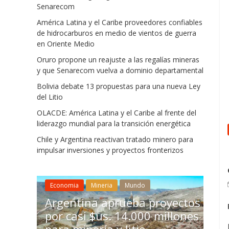
Senarecom
América Latina y el Caribe proveedores confiables
de hidrocarburos en medio de vientos de guerra
en Oriente Medio
Oruro propone un reajuste a las regalías mineras
y que Senarecom vuelva a dominio departamental
Bolivia debate 13 propuestas para una nueva Ley
del Litio
OLACDE: América Latina y el Caribe al frente del
liderazgo mundial para la transición energética
Chile y Argentina reactivan tratado minero para
impulsar inversiones y proyectos fronterizos
Mineria
Chile 
Economia
Mineria
Mundo
económ
 a
Argentina aprueba proyectos
inversi
por casi $us. 14.000 millones
acelera
io