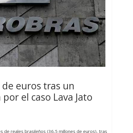
 de euros tras un
a por el caso Lava Jato
s llega al
Hidrocarburos
Mundo
al
América Latina y el Caribe
lizar
proveedores confiables de
s de reales brasileños (36,5 millones de euros), tras