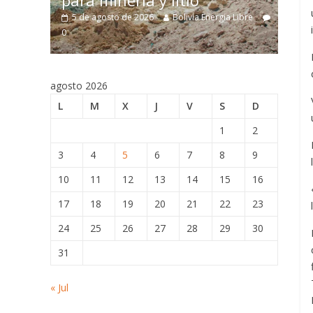
para minería y litio
estruct
5 de agosto de 2026
Bolivia Energia Libre
5 de agost
0
0
0
agosto 2026
L
M
X
J
V
S
D
1
2
3
4
5
6
7
8
9
10
11
12
13
14
15
16
17
18
19
20
21
22
23
24
25
26
27
28
29
30
31
« Jul