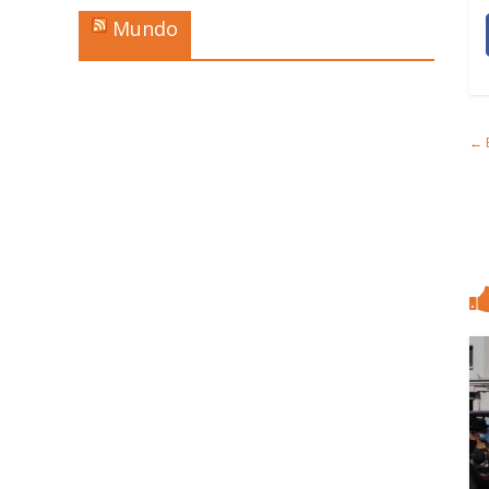
Mundo
←
B