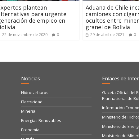
Expertos plantean
Aduana de Chile inc
alternativas para urgente
camiones con cigarr
generación de empleo en
ocultos entre miner
Bolivia
granel de Bolivia
22 de noviembre de 2020
0
29 de abril de 2021
0
Noticias
Enlaces de Inter
Hidrocarburos
Gaceta Oficial del 
Plurinacional de Bol
Electricidad
Información Econo
Mineria
Ministerio de Hidr
Energías Renovables
Ministerio de Energ
Economia
Ministerio de Miner