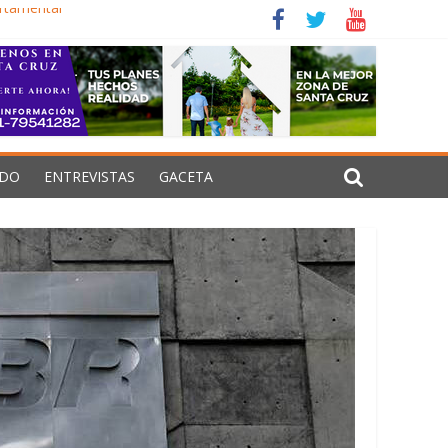
artamental
siones estructurales
izar Senarecom
de guerra en Oriente Medio
DO
ENTREVISTAS
GACETA