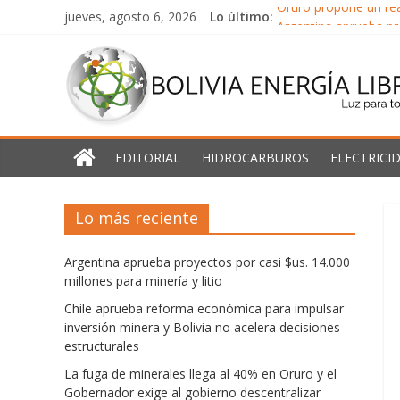
Saltar
jueves, agosto 6, 2026
Lo último:
Oruro propone un rea
al
Argentina aprueba pro
Bolivia
contenido
Chile aprueba reform
La fuga de minerales
Energía
América Latina y el 
Libre
EDITORIAL
HIDROCARBUROS
ELECTRICI
Luz
Lo más reciente
para
todos
Argentina aprueba proyectos por casi $us. 14.000
millones para minería y litio
Chile aprueba reforma económica para impulsar
inversión minera y Bolivia no acelera decisiones
estructurales
La fuga de minerales llega al 40% en Oruro y el
Gobernador exige al gobierno descentralizar