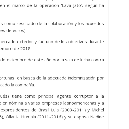
hidrocarburos en medio de
 en el marco de la operación ‘Lava Jato’, según ha
 Energia Libre
vientos de guerra en Oriente
Medio
s como resultado de la colaboración y los acuerdos
29 de julio de 2026
Bolivia Energia Libre
0
nes de euros).
mercado exterior y fue uno de los objetivos durante
ciembre de 2018.
de diciembre de este año por la sala de lucha contra
rtunas, en busca de la adecuada indemnización por
acado la compañía.
gués) tiene como principal agente corruptor a la
e en nómina a varias empresas latinoamericanas y a
s expresidentes de Brasil Lula (2003-2011) y Michel
6), Ollanta Humala (2011-2016) y su esposa Nadine