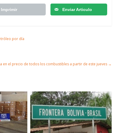
Imprimir
Enviar Articulo
etróleo por día
a en el precio de todos los combustibles a partir de este jueves
→