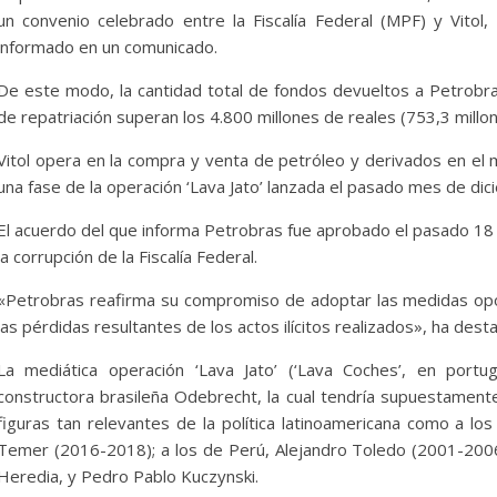
urales
Senarecom
un convenio celebrado entre la Fiscalía Federal (MPF) y Vitol,
o de 2026
Bolivia Energia Libre
5 de agosto de 2026
Bolivia
informado en un comunicado.
0
De este modo, la cantidad total de fondos devueltos a Petrobra
de repatriación superan los 4.800 millones de reales (753,3 millo
Vitol opera en la compra y venta de petróleo y derivados en el 
una fase de la operación ‘Lava Jato’ lanzada el pasado mes de di
El acuerdo del que informa Petrobras fue aprobado el pasado 18 
la corrupción de la Fiscalía Federal.
«Petrobras reafirma su compromiso de adoptar las medidas opo
las pérdidas resultantes de los actos ilícitos realizados», ha dest
La mediática operación ‘Lava Jato’ (‘Lava Coches’, en portu
constructora brasileña Odebrecht, la cual tendría supuestament
figuras tan relevantes de la política latinoamericana como a lo
Temer (2016-2018); a los de Perú, Alejandro Toledo (2001-200
Heredia, y Pedro Pablo Kuczynski.