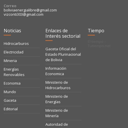
Correo
boliviaenergialibre@gmail.com
vizconti303@gmail.com
Noticias
Enlaces de
Tiempo
Interés sectorial
El tiempo -
Hidrocarburos
Tutiempo.net
Gaceta Oficial del
Electricidad
Estado Plurinacional
de Bolivia
Mineria
Información
Energías
Economica
Renovables
Ministerio de
Economia
Hidrocarburos
Mundo
Ministerio de
Gaceta
Energías
Editorial
Ministerio de
Minería
Autoridad de