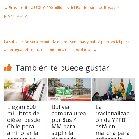
←
Brasil recibirá US$10.000 millones del Fondo para los Bosques el
ulo
próximo año
La subvención será levantada en tres semanas y habrá plan social para
amortiguar el impacto económico en la población
→
También te puede gustar
Llegan 800
Bolivia
La
mil litros de
compra urea
“racionalizaci
diésel desde
por $us 4
ón de YPFB”
Chile para
MM para
está en
aminorar la
suplir la
marcha para