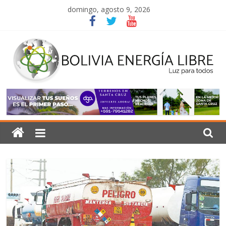
Saltar
domingo, agosto 9, 2026
al
contenido
Bolivia
Energía
Libre
Luz
para
todos