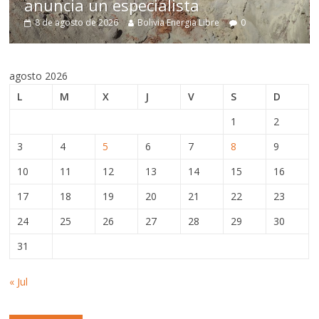
un especialista
Estado, an
de 2026
Bolivia Energia Libre
0
8 de agosto de 2
agosto 2026
L
M
X
J
V
S
D
1
2
3
4
5
6
7
8
9
10
11
12
13
14
15
16
17
18
19
20
21
22
23
24
25
26
27
28
29
30
31
« Jul