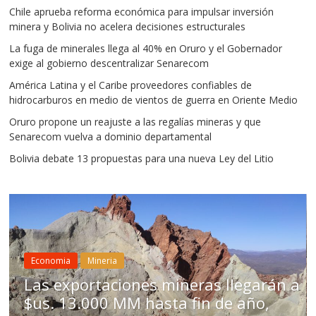
Chile aprueba reforma económica para impulsar inversión
minera y Bolivia no acelera decisiones estructurales
La fuga de minerales llega al 40% en Oruro y el Gobernador
exige al gobierno descentralizar Senarecom
América Latina y el Caribe proveedores confiables de
hidrocarburos en medio de vientos de guerra en Oriente Medio
Oruro propone un reajuste a las regalías mineras y que
Senarecom vuelva a dominio departamental
Bolivia debate 13 propuestas para una nueva Ley del Litio
Economia
Mine
Mineria
El nuevo C
rtaciones mineras llegarán a
imponer go
000 MM hasta fin de año,
minera por