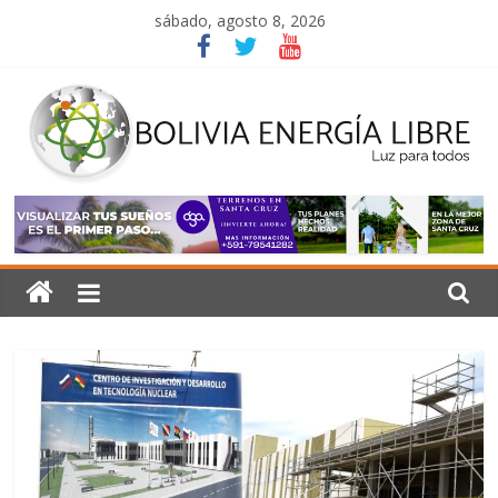
Saltar
sábado, agosto 8, 2026
al
contenido
Bolivia
Energía
Libre
Luz
para
todos