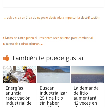
partir
t
mir
r
Artic
←
Volvo crea un área de negocio dedicada a impulsar la electrificación
ulo
Cívicos de Tarija piden al Presidente Arce reunión para cambiar al
Ministro de Hidrocarburos
→
También te puede gustar
Energías
Buscan
La demanda
anuncia
industrializar
de litio
reactivación
25 t de litio
aumentará
industrial de
sin haber
42 veces en