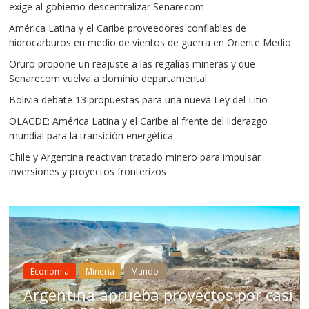
exige al gobierno descentralizar Senarecom
América Latina y el Caribe proveedores confiables de
hidrocarburos en medio de vientos de guerra en Oriente Medio
Oruro propone un reajuste a las regalías mineras y que
Senarecom vuelva a dominio departamental
Bolivia debate 13 propuestas para una nueva Ley del Litio
OLACDE: América Latina y el Caribe al frente del liderazgo
mundial para la transición energética
Chile y Argentina reactivan tratado minero para impulsar
inversiones y proyectos fronterizos
Min
Economia
Mineria
Mundo
Ch
Argentina aprueba proyectos por casi
par