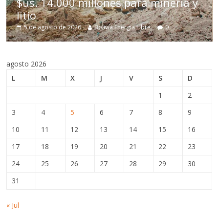
$us. 14.000 millones para minería y
Bol
litio
est
5 de agosto de 2026
Bolivia Energia Libre
0
5 
agosto 2026
L
M
X
J
V
S
D
1
2
3
4
5
6
7
8
9
10
11
12
13
14
15
16
17
18
19
20
21
22
23
24
25
26
27
28
29
30
31
« Jul