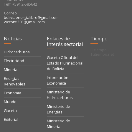
Telf: +591 2-585642
Correo
boliviaenergialibre@gmail.com
vizconti303@gmail.com
Noticias
Enlaces de
Tiempo
Interés sectorial
El tiempo -
Hidrocarburos
Tutiempo.net
Gaceta Oficial del
Electricidad
Estado Plurinacional
de Bolivia
Mineria
Información
Energías
Economica
Renovables
Ministerio de
Economia
Hidrocarburos
Mundo
Ministerio de
Gaceta
Energías
Editorial
Ministerio de
Minería