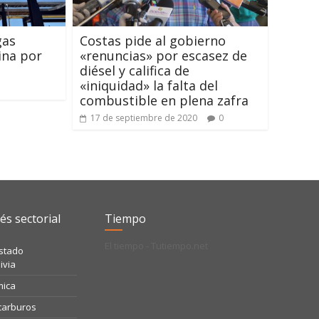
gas
Costas pide al gobierno
ina por
«renuncias» por escasez de
diésel y califica de
«iniquidad» la falta del
combustible en plena zafra
17 de septiembre de 2020
0
és sectorial
Tiempo
El tiempo - Tutiempo.net
Estado
ivia
mica
ocarburos