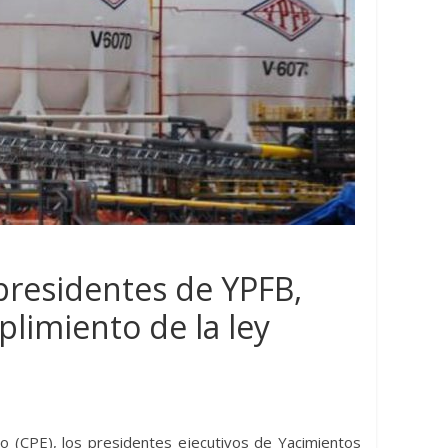
presidentes de YPFB,
limiento de la ley
les llega al
l
Hidrocarburos
Mundo
 al
América Latina y el Caribe
ralizar
proveedores confiables de
ado (CPE), los presidentes ejecutivos de Yacimientos