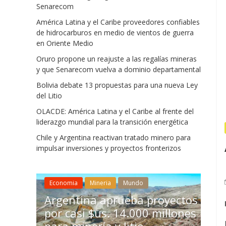
Senarecom
América Latina y el Caribe proveedores confiables
de hidrocarburos en medio de vientos de guerra
en Oriente Medio
Oruro propone un reajuste a las regalías mineras
y que Senarecom vuelva a dominio departamental
Bolivia debate 13 propuestas para una nueva Ley
del Litio
OLACDE: América Latina y el Caribe al frente del
liderazgo mundial para la transición energética
Chile y Argentina reactivan tratado minero para
impulsar inversiones y proyectos fronterizos
Mineria
Chile
Economia
Mineria
Mundo
econó
te a
Argentina aprueba proyectos
inver
e
por casi $us. 14.000 millones
acele
inio