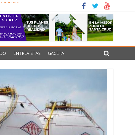
artamental
siones estructurales
izar Senarecom
de guerra en Oriente Medio
DO
ENTREVISTAS
GACETA