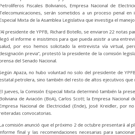
cturales
Senarecom
Petrolíferos Fiscales Bolivianos, Empresa Nacional de Electri
osto de 2026
Bolivia Energia Libre
5 de agosto de 2026
Boli
Telecomunicaciones, serán sometidos a un proceso penal en ins
0
Especial Mixta de la Asamblea Legislativa que investiga el manej
“Al presidente de YPFB, Richard Botello, se enviaron 22 notas p
llegó el informe e insistimos para que pueda asistir a una entre
salud, por eso hemos solicitado la entrevista vía virtual, p
designación previa”, protestó la presidente de la comisión legis
prensa del Senado Nacional.
Según Apaza, no hubo voluntad no solo del presidente de YPFB,
estatal petrolera, sino también del resto de altos ejecutivos q
El jueves, la Comisión Especial Mixta determinó también la prese
Boliviana de Aviación (BoA), Carlos Scott; la Empresa Nacional d
Empresa Nacional de Electricidad (Ende), José Kreidler, por no 
reiteradas convocatorias.
La comisión anunció que el próximo 2 de octubre presentará al pl
informe final y las recomendaciones necesarias para sancionar