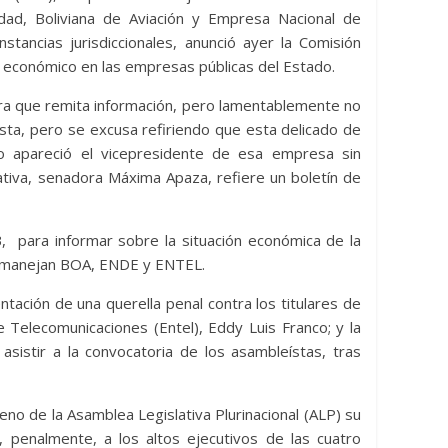
hidrocarburos en medio de
cidad, Boliviana de Aviación y Empresa Nacional de
via Energia Libre
vientos de guerra en Oriente
tancias jurisdiccionales, anunció ayer la Comisión
Medio
o económico en las empresas públicas del Estado.
29 de julio de 2026
Bolivia Energia Libre
0
ara que remita información, pero lamentablemente no
vista, pero se excusa refiriendo que esta delicado de
ero apareció el vicepresidente de esa empresa sin
lativa, senadora Máxima Apaza, refiere un boletín de
 para informar sobre la situación económica de la
ue manejan BOA, ENDE y ENTEL.
ntación de una querella penal contra los titulares de
e Telecomunicaciones (Entel), Eddy Luis Franco; y la
asistir a la convocatoria de los asambleístas, tras
eno de la Asamblea Legislativa Plurinacional (ALP) su
, penalmente, a los altos ejecutivos de las cuatro