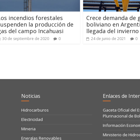
Los incendios forestales
Crece demanda de 
suspenden la producción de
boliviano en Argent
gas del campo Incahuasi
llegada del invierno
30 de septiembre de 2020
0
24 de junio de 2021
0
Noticias
Enlaces de Inter
Hidrocarburos
Gaceta Oficial del 
Plurinacional de Bol
Electricidad
Información Econo
Mineria
Ministerio de Hidr
Energías Renovables