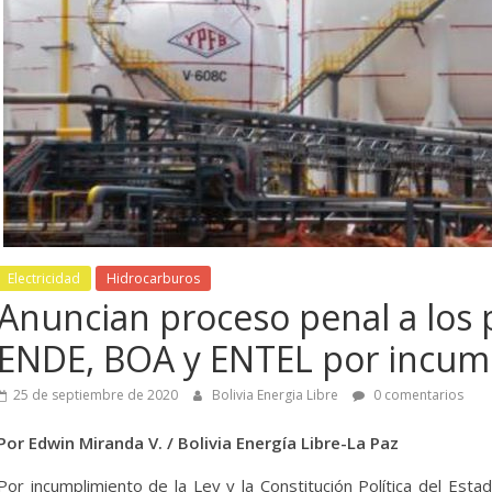
Electricidad
Hidrocarburos
Anuncian proceso penal a los 
Mundo
Mineria
ENDE, BOA y ENTEL por incump
 aprueba reforma
La fuga de minera
25 de septiembre de 2020
Bolivia Energia Libre
0 comentarios
mica para impulsar
40% en Oruro y e
sión minera y Bolivia no
Gobernador exige
Por Edwin Miranda V. / Bolivia Energía Libre-La Paz
ra decisiones
gobierno descent
Por incumplimiento de la Ley y la Constitución Política del Est