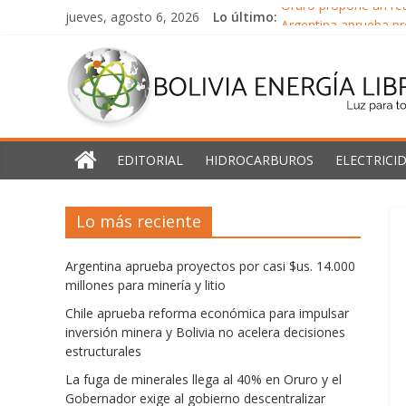
Saltar
jueves, agosto 6, 2026
Lo último:
Oruro propone un rea
al
Argentina aprueba pro
Bolivia
contenido
Chile aprueba reform
La fuga de minerales
Energía
América Latina y el 
Libre
EDITORIAL
HIDROCARBUROS
ELECTRICI
Luz
Lo más reciente
para
todos
Argentina aprueba proyectos por casi $us. 14.000
millones para minería y litio
Chile aprueba reforma económica para impulsar
inversión minera y Bolivia no acelera decisiones
estructurales
La fuga de minerales llega al 40% en Oruro y el
Gobernador exige al gobierno descentralizar