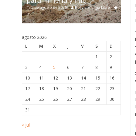
para minería y litio
estru
5 de agosto de 2026
Bolivia Energia Libre
5 de ag
e
0
0
0
agosto 2026
L
M
X
J
V
S
D
1
2
3
4
5
6
7
8
9
10
11
12
13
14
15
16
17
18
19
20
21
22
23
24
25
26
27
28
29
30
31
« Jul