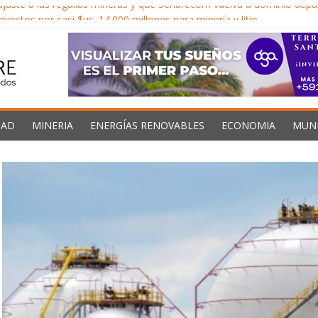
juste a las regalías mineras y que Senarecom vuelva a dominio dep
yectos por casi $us. 14.000 millones para minería y litio
a económica para impulsar inversión minera y Bolivia no acelera deci
 llega al 40% en Oruro y el Gobernador exige al gobierno descentral
Caribe proveedores confiables de hidrocarburos en medio de vientos 
DAD
MINERIA
ENERGÍAS RENOVABLES
ECONOMIA
MUN