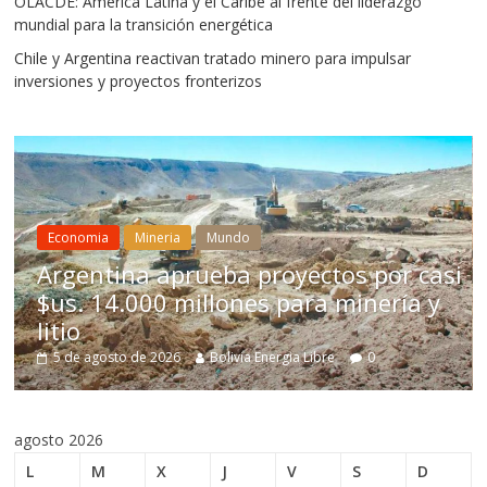
OLACDE: América Latina y el Caribe al frente del liderazgo
mundial para la transición energética
Chile y Argentina reactivan tratado minero para impulsar
inversiones y proyectos fronterizos
Mineria
Mun
Mineria
Mundo
Chile apr
na aprueba proyectos por casi
para impu
.000 millones para minería y
Bolivia no
estructur
o de 2026
Bolivia Energia Libre
0
5 de agosto de
agosto 2026
L
M
X
J
V
S
D