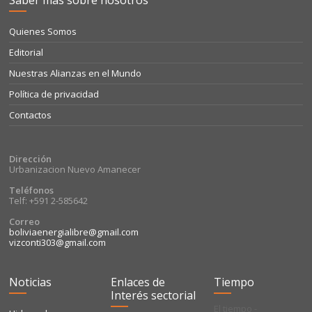
Saber más sobre nosotros
Quienes Somos
Editorial
Nuestras Alianzas en el Mundo
Política de privacidad
Contactos
Dirección
Urbanizacion Nuevo Amanecer
Teléfonos
Telf: +591 2-585642
Correo
boliviaenergialibre@gmail.com
vizconti303@gmail.com
Noticias
Enlaces de
Tiempo
Interés sectorial
El tiempo -