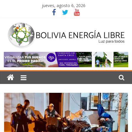
Saltar
jueves, agosto 6, 2026
al
contenido
Bolivia
Energía
Libre
Luz
para
todos