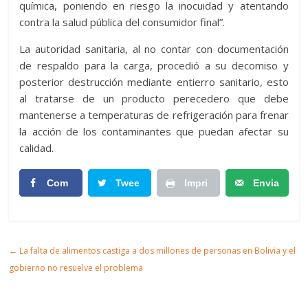
química, poniendo en riesgo la inocuidad y atentando
contra la salud pública del consumidor final”.
La autoridad sanitaria, al no contar con documentación
de respaldo para la carga, procedió a su decomiso y
posterior destrucción mediante entierro sanitario, esto
al tratarse de un producto perecedero que debe
mantenerse a temperaturas de refrigeración para frenar
la acción de los contaminantes que puedan afectar su
calidad.
Com
Twee
Impri
Envia
partir
t
mir
r
Artic
←
La falta de alimentos castiga a dos millones de personas en Bolivia y el
ulo
gobierno no resuelve el problema