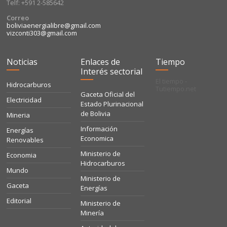
Telf: +591 2-585642
Correo
boliviaenergialibre@gmail.com
vizconti303@gmail.com
Noticias
Enlaces de
Tiempo
Interés sectorial
El tiempo -
Hidrocarburos
Tutiempo.net
Gaceta Oficial del
Electricidad
Estado Plurinacional
de Bolivia
Mineria
Información
Energías
Economica
Renovables
Ministerio de
Economia
Hidrocarburos
Mundo
Ministerio de
Gaceta
Energías
Editorial
Ministerio de
Minería