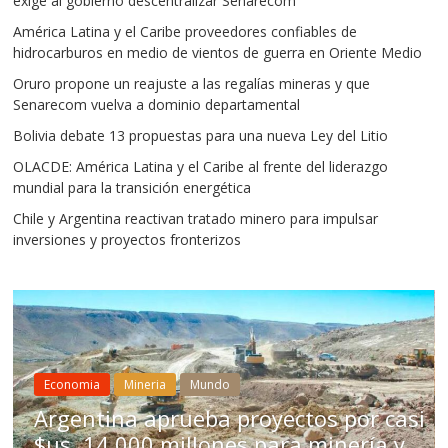
exige al gobierno descentralizar Senarecom
América Latina y el Caribe proveedores confiables de
hidrocarburos en medio de vientos de guerra en Oriente Medio
Oruro propone un reajuste a las regalías mineras y que
Senarecom vuelva a dominio departamental
Bolivia debate 13 propuestas para una nueva Ley del Litio
OLACDE: América Latina y el Caribe al frente del liderazgo
mundial para la transición energética
Chile y Argentina reactivan tratado minero para impulsar
inversiones y proyectos fronterizos
Mineria
Mundo
ineria
Mundo
Chile aprue
 aprueba proyectos por casi
para impuls
00 millones para minería y
Bolivia no a