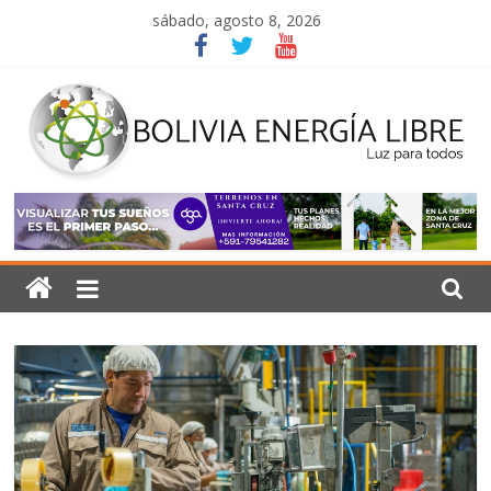
Saltar
sábado, agosto 8, 2026
al
contenido
Bolivia
Energía
Libre
Luz
para
todos