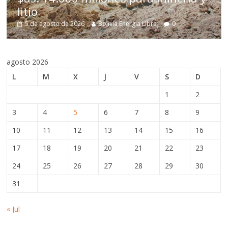
estructural
e 2026
Bolivia Energia Libre
0
5 de agosto de 202
agosto 2026
L
M
X
J
V
S
D
1
2
3
4
5
6
7
8
9
10
11
12
13
14
15
16
17
18
19
20
21
22
23
24
25
26
27
28
29
30
31
« Jul