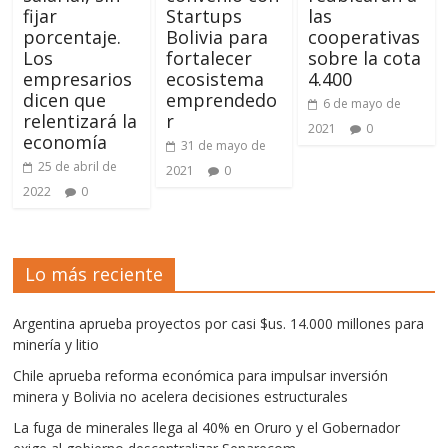
fijar
Startups
las
porcentaje.
Bolivia para
cooperativas
Los
fortalecer
sobre la cota
empresarios
ecosistema
4.400
dicen que
emprendedo
6 de mayo de
relentizará la
r
2021
0
economía
31 de mayo de
25 de abril de
2021
0
2022
0
Lo más reciente
Argentina aprueba proyectos por casi $us. 14.000 millones para
minería y litio
Chile aprueba reforma económica para impulsar inversión
minera y Bolivia no acelera decisiones estructurales
La fuga de minerales llega al 40% en Oruro y el Gobernador