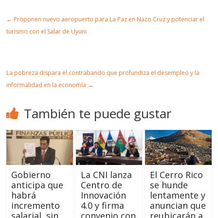
Artic
←
Proponen nuevo aeropuerto para La Paz en Nazo Cruz y potenciar el
ulo
turismo con el Salar de Uyuni
La pobreza dispara el contrabando que profundiza el desempleo y la
informalidad en la economía
→
También te puede gustar
Gobierno
La CNI lanza
El Cerro Rico
anticipa que
Centro de
se hunde
habrá
Innovación
lentamente y
incremento
4.0 y firma
anuncian que
salarial, sin
convenio con
reubicarán a