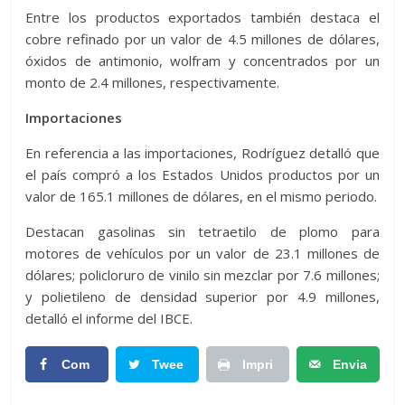
Entre los productos exportados también destaca el
cobre refinado por un valor de 4.5 millones de dólares,
óxidos de antimonio, wolfram y concentrados por un
monto de 2.4 millones, respectivamente.
Importaciones
En referencia a las importaciones, Rodríguez detalló que
el país compró a los Estados Unidos productos por un
valor de 165.1 millones de dólares, en el mismo periodo.
Destacan gasolinas sin tetraetilo de plomo para
motores de vehículos por un valor de 23.1 millones de
dólares; policloruro de vinilo sin mezclar por 7.6 millones;
y polietileno de densidad superior por 4.9 millones,
detalló el informe del IBCE.
Com
Twee
Impri
Envia
partir
t
mir
r