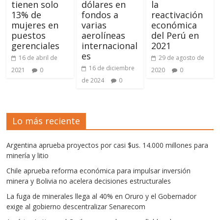
tienen solo
dólares en
la
13% de
fondos a
reactivación
mujeres en
varias
económica
puestos
aerolíneas
del Perú en
gerenciales
internacional
2021
es
16 de abril de
29 de agosto de
16 de diciembre
2021
0
2020
0
de 2024
0
Lo más reciente
Argentina aprueba proyectos por casi $us. 14.000 millones para
minería y litio
Chile aprueba reforma económica para impulsar inversión
minera y Bolivia no acelera decisiones estructurales
La fuga de minerales llega al 40% en Oruro y el Gobernador
exige al gobierno descentralizar Senarecom