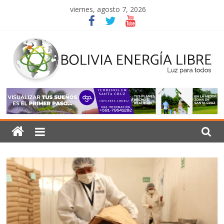
Saltar
viernes, agosto 7, 2026
al
contenido
Bolivia
Energía
Libre
Luz
para
todos