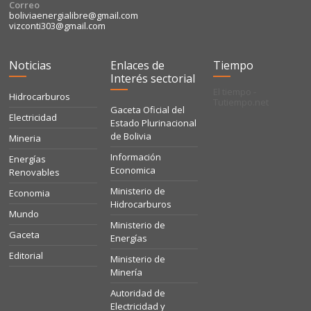
Correo
boliviaenergialibre@gmail.com
vizconti303@gmail.com
Noticias
Enlaces de
Tiempo
Interés sectorial
El tiempo -
Hidrocarburos
Tutiempo.net
Gaceta Oficial del
Electricidad
Estado Plurinacional
de Bolivia
Mineria
Información
Energías
Economica
Renovables
Ministerio de
Economia
Hidrocarburos
Mundo
Ministerio de
Gaceta
Energías
Editorial
Ministerio de
Minería
Autoridad de
Electricidad y