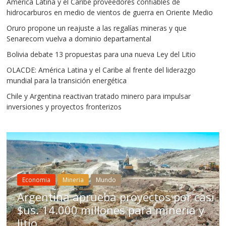
América Latina y el Caribe proveedores confiables de
hidrocarburos en medio de vientos de guerra en Oriente Medio
Oruro propone un reajuste a las regalías mineras y que
Senarecom vuelva a dominio departamental
Bolivia debate 13 propuestas para una nueva Ley del Litio
OLACDE: América Latina y el Caribe al frente del liderazgo
mundial para la transición energética
Chile y Argentina reactivan tratado minero para impulsar
inversiones y proyectos fronterizos
Mineria
Mundo
ineria
Mundo
Chile aprue
 aprueba proyectos por casi
para impuls
00 millones para minería y
Bolivia no a
estructural