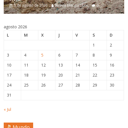
e 2026
Bolivia Energia Libre
0
5 de agosto de 202
agosto 2026
L
M
X
J
V
S
D
1
2
3
4
5
6
7
8
9
10
11
12
13
14
15
16
17
18
19
20
21
22
23
24
25
26
27
28
29
30
31
« Jul
Mundo