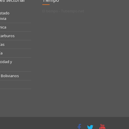
és sectorial
Tiempo
El tiempo - Tutiempo.net
Estado
ivia
mica
ocarburos
ías
ía
icidad y
o Bolivianos