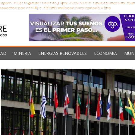
ajuste a las regalías mineras y que Senarecom vuelva a dominio dep
oyectos por casi $us. 14.000 millones para minería y litio
ma económica para impulsar inversión minera y Bolivia no acelera dec
s llega al 40% en Oruro y el Gobernador exige al gobierno descentra
 Caribe proveedores confiables de hidrocarburos en medio de vientos
DAD
MINERIA
ENERGÍAS RENOVABLES
ECONOMIA
MUN