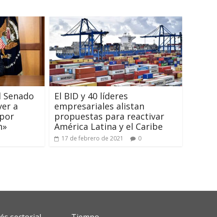
l Senado
El BID y 40 líderes
ver a
empresariales alistan
 por
propuestas para reactivar
n»
América Latina y el Caribe
17 de febrero de 2021
0