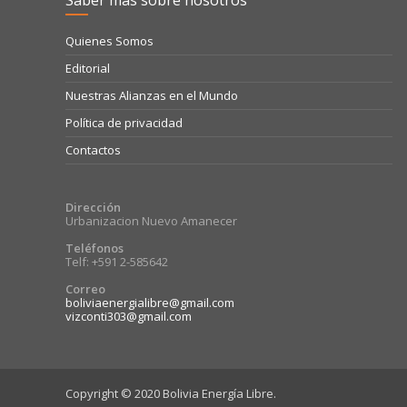
Saber más sobre nosotros
Quienes Somos
Editorial
Nuestras Alianzas en el Mundo
Política de privacidad
Contactos
Dirección
Urbanizacion Nuevo Amanecer
Teléfonos
Telf: +591 2-585642
Correo
boliviaenergialibre@gmail.com
vizconti303@gmail.com
Copyright © 2020 Bolivia Energía Libre.