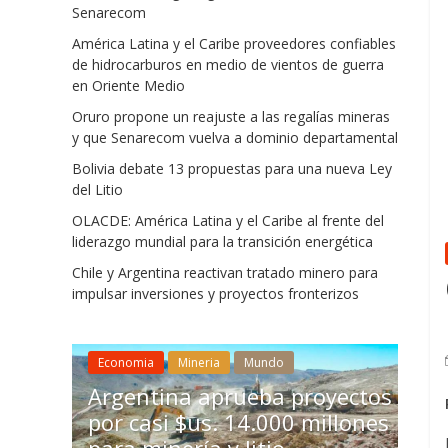
Senarecom
América Latina y el Caribe proveedores confiables
de hidrocarburos en medio de vientos de guerra
en Oriente Medio
Oruro propone un reajuste a las regalías mineras
y que Senarecom vuelva a dominio departamental
Bolivia debate 13 propuestas para una nueva Ley
del Litio
OLACDE: América Latina y el Caribe al frente del
liderazgo mundial para la transición energética
Chile y Argentina reactivan tratado minero para
impulsar inversiones y proyectos fronterizos
Mineria
Chile 
Economia
Mineria
Mundo
económ
e a
Argentina aprueba proyectos
invers
por casi $us. 14.000 millones
aceler
nio