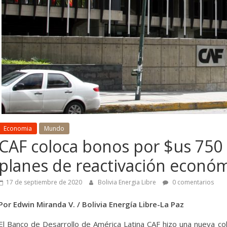
Economia
Mundo
CAF coloca bonos por $us 750
Mundo
Mineria
planes de reactivación econó
aprueba reforma
La fuga de mineral
17 de septiembre de 2020
Bolivia Energia Libre
0 comentarios
ica para impulsar
40% en Oruro y el
ión minera y Bolivia no
Gobernador exige 
Por Edwin Miranda V. / Bolivia Energía Libre-La Paz
a decisiones
gobierno descentr
El Banco de Desarrollo de América Latina CAF hizo una nueva co