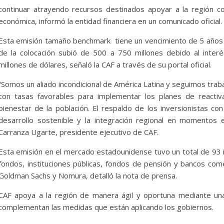
turales
Senarecom
continuar atrayendo recursos destinados apoyar a la región co
sto de 2026
Bolivia Energia Libre
5 de agosto de 2026
Bolivi
económica, informó la entidad financiera en un comunicado oficial.
0
Esta emisión tamaño benchmark tiene un vencimiento de 5 años
de la colocación subió de 500 a 750 millones debido al inte
millones de dólares, señaló la CAF a través de su portal oficial.
“Somos un aliado incondicional de América Latina y seguimos tra
con tasas favorables para implementar los planes de reactiv
bienestar de la población. El respaldo de los inversionistas co
desarrollo sostenible y la integración regional en momentos e
Carranza Ugarte, presidente ejecutivo de CAF.
Esta emisión en el mercado estadounidense tuvo un total de 93 
fondos, instituciones públicas, fondos de pensión y bancos come
Goldman Sachs y Nomura, detalló la nota de prensa.
CAF apoya a la región de manera ágil y oportuna mediante una
complementan las medidas que están aplicando los gobiernos.