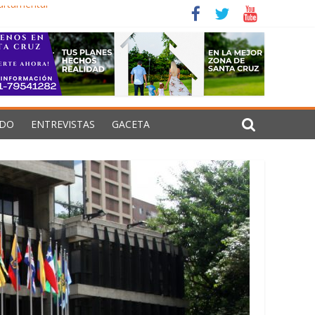
artamental
isiones estructurales
lizar Senarecom
 de guerra en Oriente Medio
DO
ENTREVISTAS
GACETA