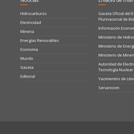
Noticias
Enlaces de Inter
Hidrocarburos
Gaceta Oficial del 
Plurinacional de Bol
Electricidad
Información Econo
Mineria
Ministerio de Hidr
Energías Renovables
Ministerio de Energ
Economia
Ministerio de Miner
Mundo
Autoridad de Electr
Gaceta
Tecnología Nuclear
Editorial
Yacimientos de Liti
Senarecom