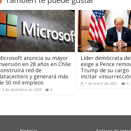
También te puede gustar
Microsoft anuncia su mayor
Líder demócrata de
inversión en 28 años en Chile:
exige a Pence remo
construirá red de
Trump de su cargo
datacenters y generará más
incitar «insurrecció
de 50 mil empleos
7 de enero de 2021
0
9 de diciembre de 2020
0