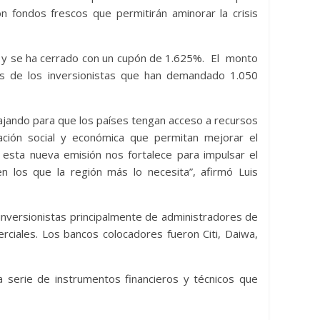
hidrocarburos en medio de
n fondos frescos que permitirán aminorar la crisis
a Energia Libre
vientos de guerra en Oriente
Medio
 y se ha cerrado con un cupón de 1.625%. El monto
29 de julio de 2026
Bolivia Energia Libre
0
rés de los inversionistas que han demandado 1.050
bajando para que los países tengan acceso a recursos
ación social y económica que permitan mejorar el
n esta nueva emisión nos fortalece para impulsar el
n los que la región más lo necesita”, afirmó Luis
inversionistas principalmente de administradores de
rciales. Los bancos colocadores fueron Citi, Daiwa,
 serie de instrumentos financieros y técnicos que