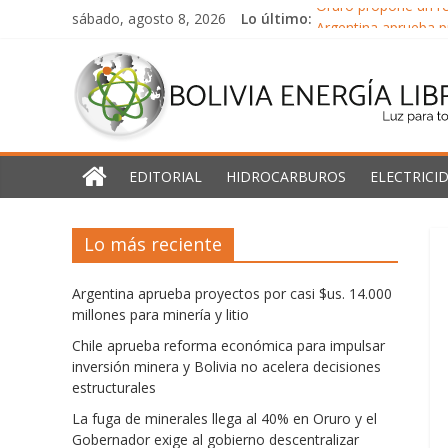
Saltar
sábado, agosto 8, 2026
Lo último:
Oruro propone un re
al
Argentina aprueba pr
Bolivia
contenido
Chile aprueba refor
La fuga de minerale
Energía
América Latina y el
Libre
EDITORIAL
HIDROCARBUROS
ELECTRICI
Luz
Lo más reciente
para
todos
Argentina aprueba proyectos por casi $us. 14.000
millones para minería y litio
Chile aprueba reforma económica para impulsar
inversión minera y Bolivia no acelera decisiones
estructurales
La fuga de minerales llega al 40% en Oruro y el
Gobernador exige al gobierno descentralizar