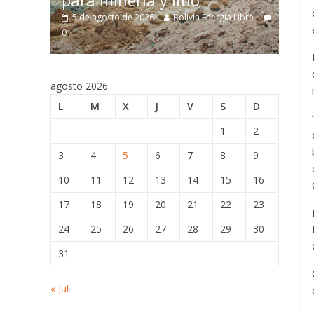
para minería y litio
estruc
5 de agosto de 2026
Bolivia Energia Libre
5 de ago
0
0
0
agosto 2026
L
M
X
J
V
S
D
1
2
3
4
5
6
7
8
9
10
11
12
13
14
15
16
17
18
19
20
21
22
23
24
25
26
27
28
29
30
31
« Jul