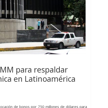
 MM para respaldar
mica en Latinoamérica
es llega al
Hidrocarburos
Mundo
al
América Latina y el Caribe
alizar
proveedores confiables de
locación de bonos por 750 millones de dólares para