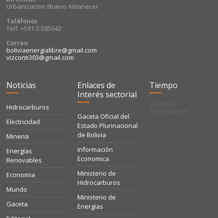
Urbanizacion Nuevo Amanecer
Teléfonos
Telf: +591 2-585642
Correo
boliviaenergialibre@gmail.com
vizconti303@gmail.com
Noticias
Enlaces de
Tiempo
Interés sectorial
El tiempo -
Hidrocarburos
Tutiempo.net
Gaceta Oficial del
Electricidad
Estado Plurinacional
de Bolivia
Mineria
Información
Energías
Economica
Renovables
Ministerio de
Economia
Hidrocarburos
Mundo
Ministerio de
Gaceta
Energías