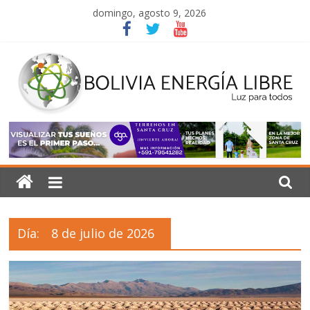
Saltar
domingo, agosto 9, 2026
al
contenido
Bolivia
Energía
Libre
Día:
8 de julio de 2026
Luz
para
todos