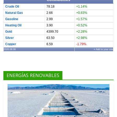
Crude Oil
78.18
+1.14%
Natural Gas
2.66
+0.83%
Gasoline
2.99
+1.57%
Heating Oil
3.90
+0.52%
Gold
4399.70
+2.28%
Silver
63.50
+2.98%
Copper
6.59
-1.79%
2026.08.08
» Add to your site
ENERGÍAS RENOVABLES