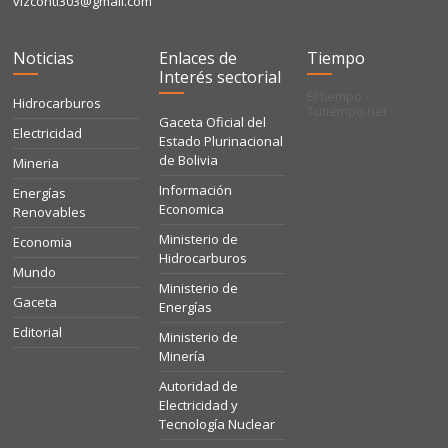
vizconti303@gmail.com
Noticias
Enlaces de
Tiempo
Interés sectorial
El tiempo -
Hidrocarburos
Tutiempo.net
Gaceta Oficial del
Electricidad
Estado Plurinacional
de Bolivia
Mineria
Información
Energías
Economica
Renovables
Ministerio de
Economia
Hidrocarburos
Mundo
Ministerio de
Gaceta
Energías
Editorial
Ministerio de
Minería
Autoridad de
Electricidad y
Tecnología Nuclear