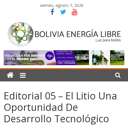
Saltar
viernes, agosto 7, 2026
al
contenido
Bolivia
Energía
Libre
Editorial 05 – El Litio Una
Luz
Oportunidad De
para
todos
Desarrollo Tecnológico