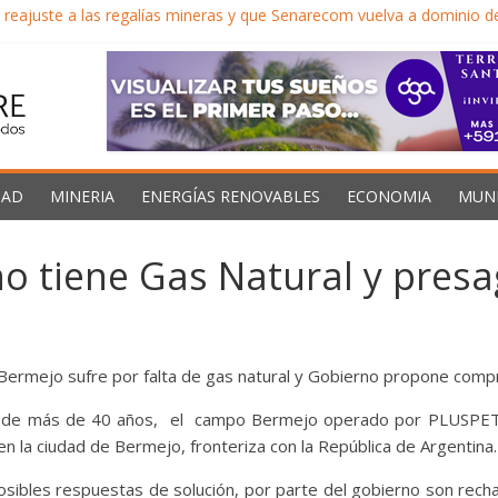
reajuste a las regalías mineras y que Senarecom vuelva a dominio 
proyectos por casi $us. 14.000 millones para minería y litio
orma económica para impulsar inversión minera y Bolivia no acelera d
les llega al 40% en Oruro y el Gobernador exige al gobierno descent
el Caribe proveedores confiables de hidrocarburos en medio de vient
DAD
MINERIA
ENERGÍAS RENOVABLES
ECONOMIA
MUN
no tiene Gas Natural y presa
 “Bermejo sufre por falta de gas natural y Gobierno propone compr
s de más de 40 años, el campo Bermejo operado por PLUSPETRO
en la ciudad de Bermejo, fronteriza con la República de Argentina.
osibles respuestas de solución, por parte del gobierno son rech