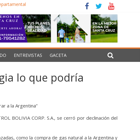
departamental
ecisiones estructurales
ralizar Senarecom
os de guerra en Oriente Medio
DO
ENTREVISTAS
GACETA
gia lo que podría
ar a la Argentina”
L BOLIVIA CORP. S.A., se cerró por declinación del
azadas, como la compra de gas natural a la Argentina y