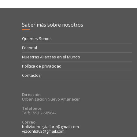
Saber más sobre nosotros
Quienes Somos
Editorial
Nuestras Alianzas en el Mundo
Política de privacidad
Contactos
Dirección
Urbanizacion Nuevo Amanecer
Teléfonos
Telf: +591 2-585642
Correo
boliviaenergialibre@gmail.com
vizconti303@gmail.com