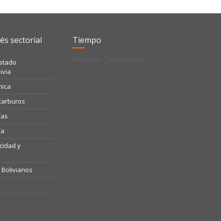
és sectorial
Tiempo
El tiempo - Tutiempo.net
Estado
ivia
mica
ocarburos
ías
ía
icidad y
o Bolivianos