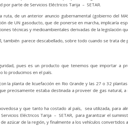
dad por parte de Servicios Eléctricos Tarija – SETAR.
a ruta, de un anterior anuncio gubernamental (gobierno del MA
ción de UN gasoducto, que de ponerse en marcha, implicaría espe
ciones técnicas y medioambientales derivadas de la legislación q
el oíl, también parece descabellado, sobre todo cuando se trata d
uridad, pues es un producto que tenemos que importar a prec
 lo producimos en el país.
on la planta de licuefacción en Rio Grande y las 27 o 32 plantas
 que precisamente estaba destinada a proveer de gas natural, a r
edosa y que tanto ha costado al país, sea utilizada, para al
ervicios Eléctricos Tarija – SETAR, para garantizar el suministro
e azúcar de la región, y finalmente a los vehículos convertidos a g