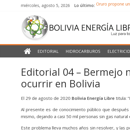
Saltar
Oruro propone un 
miércoles, agosto 5, 2026
Lo último:
al
Argentina aprueba 
Bolivia
contenido
Chile aprueba ref
La fuga de minera
Energía
América Latina y 
Libre
EDITORIAL
HIDROCARBUROS
ELECTRICI
Luz
Editorial 04 – Bermejo 
para
todos
ocurrir en Bolivia
El 29 de agosto de 2020
Bolivia Energía Libre
titula:
Al presente es de conocimiento público que despué
mismo, dejando a casi 50 mil personas sin gas natural 
Este problema lleva muchos años sin resolver, y las p