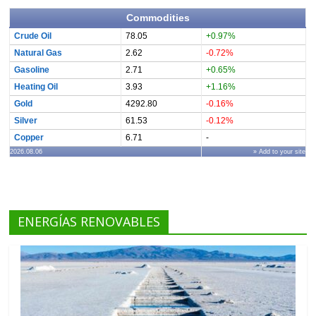
Commodities
Crude Oil
78.05
+0.97%
Natural Gas
2.62
-0.72%
Gasoline
2.71
+0.65%
Heating Oil
3.93
+1.16%
Gold
4292.80
-0.16%
Silver
61.53
-0.12%
Copper
6.71
-
2026.08.06
» Add to your site
ENERGÍAS RENOVABLES