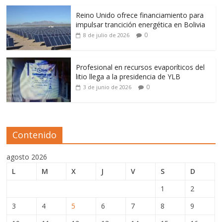
Reino Unido ofrece financiamiento para
impulsar trancición energética en Bolivia
0
8 de julio de 2026
Profesional en recursos evaporíticos del
litio llega a la presidencia de YLB
0
3 de junio de 2026
Contenido
agosto 2026
L
M
X
J
V
S
D
1
2
3
4
5
6
7
8
9