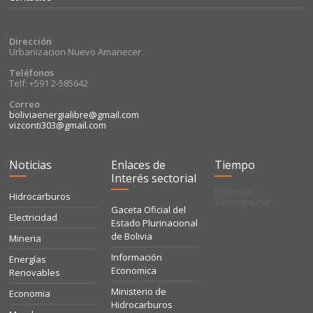
Dirección
Urbanizacion Nuevo Amanecer
Teléfonos
Telf: +591 2-585642
Correo
boliviaenergialibre@gmail.com
vizconti303@gmail.com
Noticias
Enlaces de
Tiempo
Interés sectorial
El tiempo -
Hidrocarburos
Tutiempo.net
Gaceta Oficial del
Electricidad
Estado Plurinacional
de Bolivia
Mineria
Información
Energías
Economica
Renovables
Ministerio de
Economia
Hidrocarburos