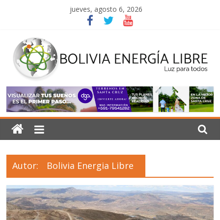
Saltar
jueves, agosto 6, 2026
al
contenido
Bolivia
Energía
Libre
Autor:
Bolivia Energia Libre
Luz
para
todos