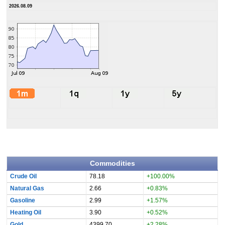
2026.08.09
Commodities
Crude Oil
78.18
+100.00%
Natural Gas
2.66
+0.83%
Gasoline
2.99
+1.57%
Heating Oil
3.90
+0.52%
Gold
4399.70
+2.28%