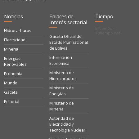
Noticias
Enlaces de
Tiempo
Interés sectorial
El tiempo -
Hidrocarburos
Tutiempo.net
Gaceta Oficial del
Electricidad
Estado Plurinacional
de Bolivia
Mineria
Información
Energías
Economica
Renovables
Ministerio de
Economia
Hidrocarburos
Mundo
Ministerio de
Gaceta
Energías
Editorial
Ministerio de
Minería
Autoridad de
Electricidad y
Tecnología Nuclear