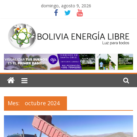
Saltar
domingo, agosto 9, 2026
al
contenido
Bolivia
Energía
Libre
Mes:
octubre 2024
Luz
para
todos