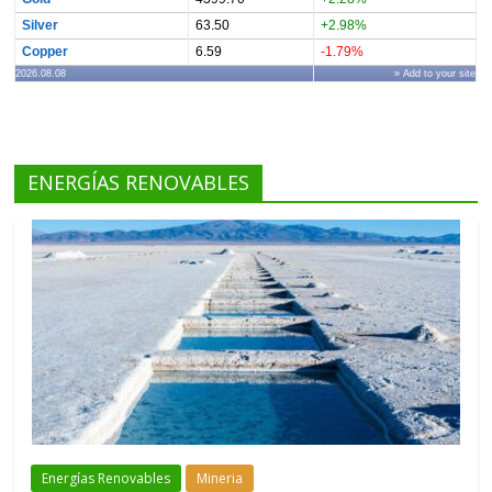
Silver
63.50
+2.98%
Copper
6.59
-1.79%
2026.08.08
» Add to your site
ENERGÍAS RENOVABLES
Energías Renovables
Mineria