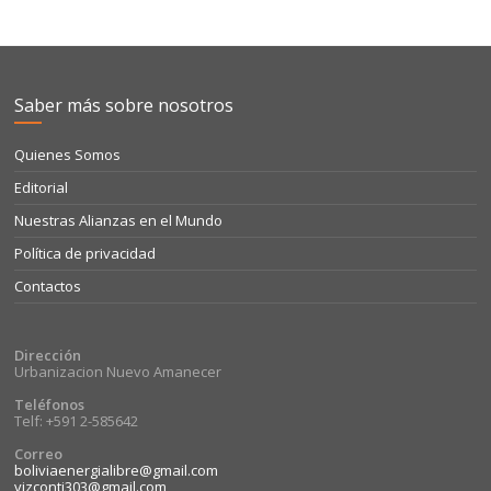
Saber más sobre nosotros
Quienes Somos
Editorial
Nuestras Alianzas en el Mundo
Política de privacidad
Contactos
Dirección
Urbanizacion Nuevo Amanecer
Teléfonos
Telf: +591 2-585642
Correo
boliviaenergialibre@gmail.com
vizconti303@gmail.com