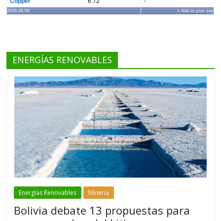
Copper
6.72
-
2026.08.05
» Add to your site
ENERGÍAS RENOVABLES
Energías Renovables
Mineria
Bolivia debate 13 propuestas para