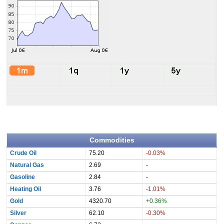
Commodities
Crude Oil
75.20
-0.03%
Natural Gas
2.69
-
Gasoline
2.84
-
Heating Oil
3.76
-1.01%
Gold
4320.70
+0.36%
Silver
62.10
-0.30%