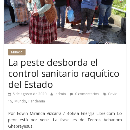
Mundo
La peste desborda el
control sanitario raquítico
del Estado
6 de agosto de 2020
admin
0 comentarios
Covid-
,
,
19
Mundo
Pandemia
Por Edwin Miranda Vizcarra / Bolivia Energía Libre.com Lo
peor está por venir. La frase es de Tedros Adhanom
Ghebreyesus,