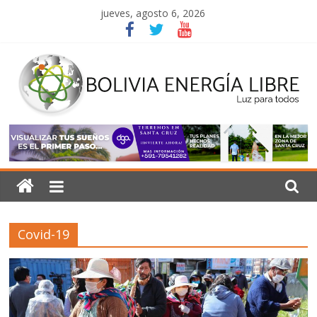
Saltar
jueves, agosto 6, 2026
al
contenido
Bolivia
Energía
Libre
Covid-19
Luz
para
todos