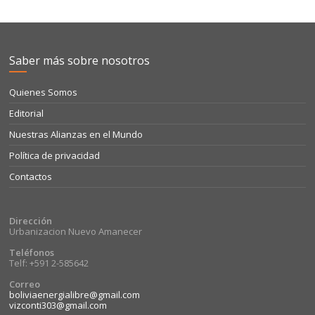
Saber más sobre nosotros
Quienes Somos
Editorial
Nuestras Alianzas en el Mundo
Política de privacidad
Contactos
Dirección
Urbanizacion Nuevo Amanecer
Teléfonos
Telf: +591 2-585642
Correo
boliviaenergialibre@gmail.com
vizconti303@gmail.com