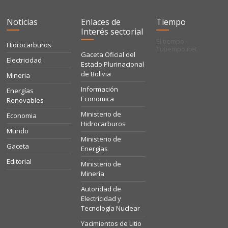
Noticias
Enlaces de
Tiempo
Interés sectorial
El tiempo -
Hidrocarburos
Tutiempo.net
Gaceta Oficial del
Electricidad
Estado Plurinacional
de Bolivia
Mineria
Información
Energías
Economica
Renovables
Ministerio de
Economia
Hidrocarburos
Mundo
Ministerio de
Gaceta
Energías
Editorial
Ministerio de
Minería
Autoridad de
Electricidad y
Tecnología Nuclear
Yacimientos de Litio