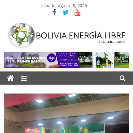
Saltar
sábado, agosto 8, 2026
al
contenido
Bolivia
Energía
Libre
Luz
para
todos