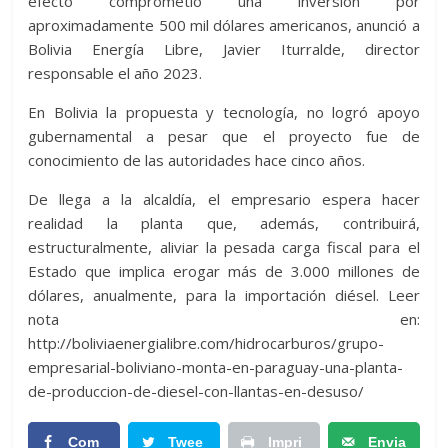
efecto comprometió una inversión por
aproximadamente 500 mil dólares americanos, anunció a
Bolivia Energía Libre, Javier Iturralde, director
responsable el año 2023.
En Bolivia la propuesta y tecnología, no logró apoyo
gubernamental a pesar que el proyecto fue de
conocimiento de las autoridades hace cinco años.
De llega a la alcaldía, el empresario espera hacer
realidad la planta que, además, contribuirá,
estructuralmente, aliviar la pesada carga fiscal para el
Estado que implica erogar más de 3.000 millones de
dólares, anualmente, para la importación diésel. Leer
nota en:
http://boliviaenergialibre.com/hidrocarburos/grupo-
empresarial-boliviano-monta-en-paraguay-una-planta-
de-produccion-de-diesel-con-llantas-en-desuso/
Com
Twee
Impri
Envia