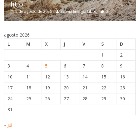
estructurales
ergia Libre
0
5 de agosto de 2026
Bolivia Energia
agosto 2026
L
M
X
J
V
S
D
1
2
3
4
5
6
7
8
9
10
11
12
13
14
15
16
17
18
19
20
21
22
23
24
25
26
27
28
29
30
31
« Jul