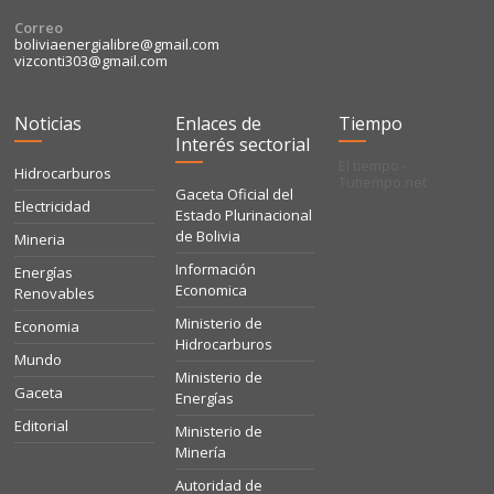
Correo
boliviaenergialibre@gmail.com
vizconti303@gmail.com
Noticias
Enlaces de
Tiempo
Interés sectorial
El tiempo -
Hidrocarburos
Tutiempo.net
Gaceta Oficial del
Electricidad
Estado Plurinacional
de Bolivia
Mineria
Información
Energías
Economica
Renovables
Ministerio de
Economia
Hidrocarburos
Mundo
Ministerio de
Gaceta
Energías
Editorial
Ministerio de
Minería
Autoridad de