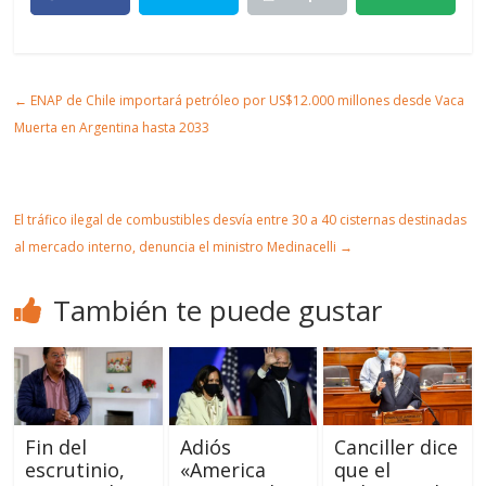
partir
t
mir
r
Artic
←
ENAP de Chile importará petróleo por US$12.000 millones desde Vaca
ulo
Muerta en Argentina hasta 2033
El tráfico ilegal de combustibles desvía entre 30 a 40 cisternas destinadas
al mercado interno, denuncia el ministro Medinacelli
→
También te puede gustar
Fin del
Adiós
Canciller dice
escrutinio,
«America
que el