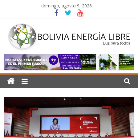
Saltar
domingo, agosto 9, 2026
al
contenido
Bolivia
Energía
Libre
Luz
para
todos