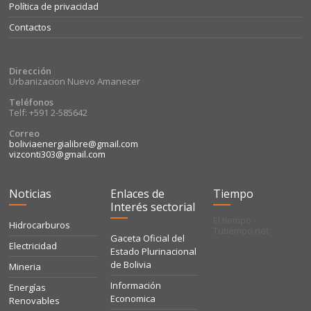
Política de privacidad
Contactos
Dirección
Urbanizacion Nuevo Amanecer
Teléfonos
Telf: +591 2-585642
Correo
boliviaenergialibre@gmail.com
vizconti303@gmail.com
Noticias
Enlaces de
Tiempo
Interés sectorial
El tiempo -
Hidrocarburos
Tutiempo.net
Gaceta Oficial del
Electricidad
Estado Plurinacional
de Bolivia
Mineria
Información
Energías
Economica
Renovables