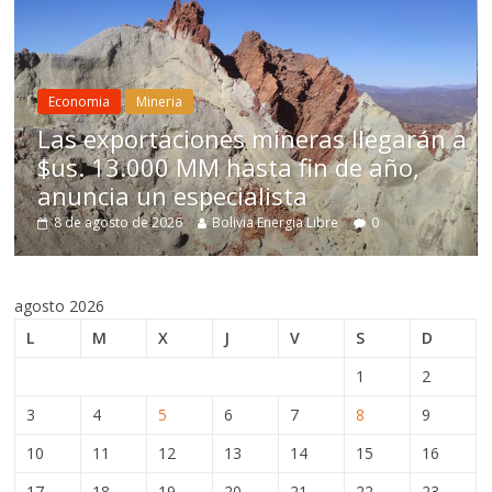
Economia
Mine
Mineria
El nuevo C
rtaciones mineras llegarán a
imponer go
000 MM hasta fin de año,
minera por
un especialista
Estado, an
de 2026
Bolivia Energia Libre
0
8 de agosto de 2
agosto 2026
L
M
X
J
V
S
D
1
2
3
4
5
6
7
8
9
10
11
12
13
14
15
16
17
18
19
20
21
22
23