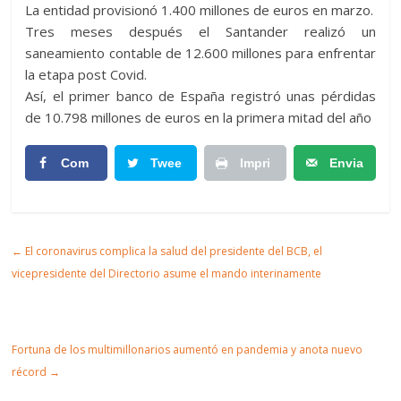
La entidad provisionó 1.400 millones de euros en marzo.
Tres meses después el Santander realizó un
saneamiento contable de 12.600 millones para enfrentar
la etapa post Covid.
Así, el primer banco de España registró unas pérdidas
de 10.798 millones de euros en la primera mitad del año
Com
Twee
Impri
Envia
partir
t
mir
r
Artic
←
El coronavirus complica la salud del presidente del BCB, el
ulo
vicepresidente del Directorio asume el mando interinamente
Fortuna de los multimillonarios aumentó en pandemia y anota nuevo
récord
→