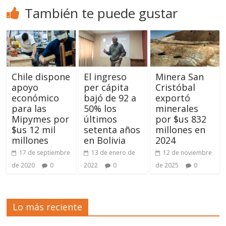
También te puede gustar
Chile dispone
El ingreso
Minera San
apoyo
per cápita
Cristóbal
económico
bajó de 92 a
exportó
para las
50% los
minerales
Mipymes por
últimos
por $us 832
$us 12 mil
setenta años
millones en
millones
en Bolivia
2024
17 de septiembre
13 de enero de
12 de noviembre
de 2020
0
2022
0
de 2025
0
Lo más reciente