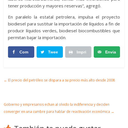
tener producción y mayores reservas”, agregó.
En paralelo la estatal petrolera, impulsa el proyecto
biodiesel para sustituir la importación de líquidos a fin de
producir líquidos verdes, biodiesel biocombustibles que
permitan bajar la importación.
Com
Twee
Impri
Envia
partir
t
mir
r
Artic
←
El precio del petróleo se dispara a su precio más alto desde 2008
ulo
Gobierno y empresarios echan al olvido la indiferencia y deciden
converger en una cumbre para hablar de reactivación económica
→