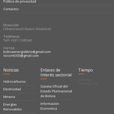
Política de privacidad
Contactos
Dirección
Urbanizacion Nuevo Amanecer
Teléfonos
Telf: +591 2-585642
Correo
boliviaenergialibre@gmail.com
vizconti303@gmail.com
Noticias
Enlaces de
Tiempo
Interés sectorial
El tiempo -
Hidrocarburos
Tutiempo.net
Gaceta Oficial del
Electricidad
Estado Plurinacional
de Bolivia
Mineria
Información
Energías
Economica
Renovables