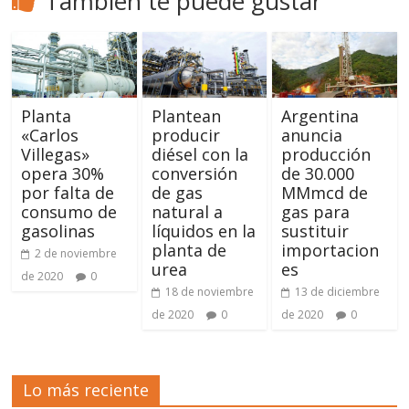
También te puede gustar
Planta
Plantean
Argentina
«Carlos
producir
anuncia
Villegas»
diésel con la
producción
opera 30%
conversión
de 30.000
por falta de
de gas
MMmcd de
consumo de
natural a
gas para
gasolinas
líquidos en la
sustituir
planta de
importacion
2 de noviembre
urea
es
de 2020
0
18 de noviembre
13 de diciembre
de 2020
0
de 2020
0
Lo más reciente