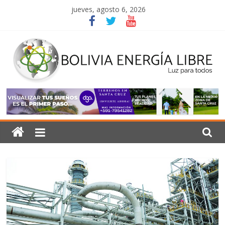
Saltar
jueves, agosto 6, 2026
al
contenido
Bolivia
Energía
Libre
Luz
para
todos