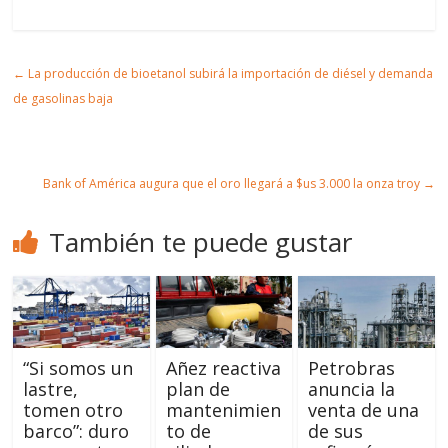
partir
t
mir
r
Artic
←
La producción de bioetanol subirá la importación de diésel y demanda
ulo
de gasolinas baja
Bank of América augura que el oro llegará a $us 3.000 la onza troy
→
También te puede gustar
“Si somos un
Añez reactiva
Petrobras
lastre,
plan de
anuncia la
tomen otro
mantenimien
venta de una
barco”: duro
to de
de sus