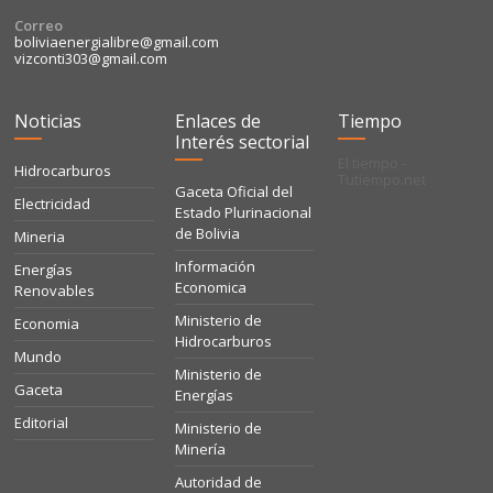
Correo
boliviaenergialibre@gmail.com
vizconti303@gmail.com
Noticias
Enlaces de
Tiempo
Interés sectorial
El tiempo -
Hidrocarburos
Tutiempo.net
Gaceta Oficial del
Electricidad
Estado Plurinacional
de Bolivia
Mineria
Información
Energías
Economica
Renovables
Ministerio de
Economia
Hidrocarburos
Mundo
Ministerio de
Gaceta
Energías
Editorial
Ministerio de
Minería
Autoridad de