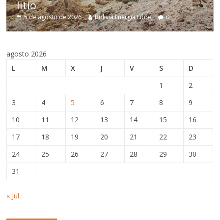
estructurale
2026
Bolivia Energia Libre
0
5 de agosto de 2026
agosto 2026
L
M
X
J
V
S
D
1
2
3
4
5
6
7
8
9
10
11
12
13
14
15
16
17
18
19
20
21
22
23
24
25
26
27
28
29
30
31
« Jul