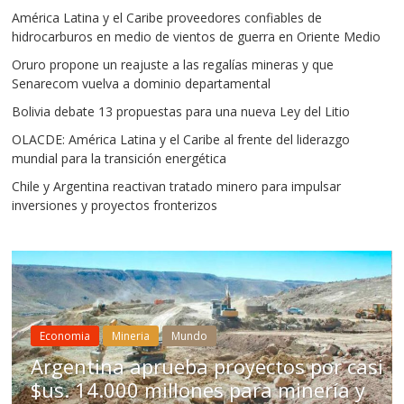
América Latina y el Caribe proveedores confiables de
hidrocarburos en medio de vientos de guerra en Oriente Medio
Oruro propone un reajuste a las regalías mineras y que
Senarecom vuelva a dominio departamental
Bolivia debate 13 propuestas para una nueva Ley del Litio
OLACDE: América Latina y el Caribe al frente del liderazgo
mundial para la transición energética
Chile y Argentina reactivan tratado minero para impulsar
inversiones y proyectos fronterizos
Mineria
Mundo
eria
Mundo
Chile aprueb
aprueba proyectos por casi
para impulsa
0 millones para minería y
Bolivia no ac