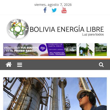
Saltar
viernes, agosto 7, 2026
al
contenido
Bolivia
Energía
Libre
Luz
para
todos