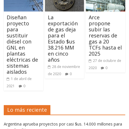
Diseñan
La
Arce
proyecto
exportación
propone
para
de gas deja
subir las
sustituir
para el
reservas de
diésel con
Estado $us
gas a 20
GNL en
38.216 MM
TCFs hasta el
plantas
en cinco
2025
eléctricas de
años
27 de octubre de
sistemas
28 de noviembre
2020
0
aislados
de 2020
0
1 de abril de
2021
0
Lo más reciente
Argentina aprueba proyectos por casi $us. 14.000 millones para