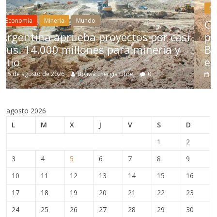
Mineria
Mundo
Chile aprueba reforma económ
 por casi
para impulsar inversión minera
nería y
Bolivia no acelera decisiones
estructurales
0
5 de agosto de 2026
Bolivia Energia Libre
0
agosto 2026
L
M
X
J
V
S
D
1
2
3
4
5
6
7
8
9
10
11
12
13
14
15
16
17
18
19
20
21
22
23
24
25
26
27
28
29
30