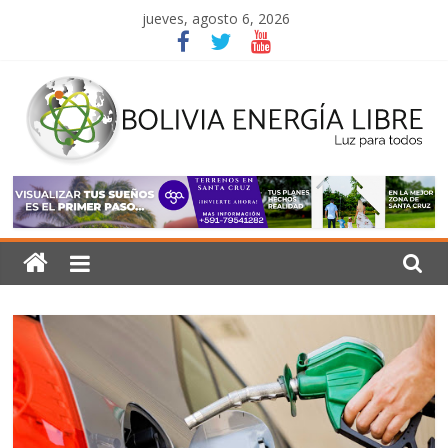
Saltar
jueves, agosto 6, 2026
al
contenido
Bolivia
Energía
Libre
Luz
para
todos