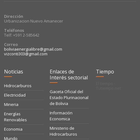
Dirección
Urbanizacion Nuevo Amanecer
Teléfonos
Telf: +591 2-585642
Correo
boliviaenergialibre@gmail.com
vizconti303@gmail.com
Noticias
Enlaces de
Tiempo
Interés sectorial
El tiempo -
Hidrocarburos
Tutiempo.net
Gaceta Oficial del
Electricidad
Estado Plurinacional
de Bolivia
Mineria
Información
Energías
Economica
Renovables
Ministerio de
Economia
Hidrocarburos
Mundo