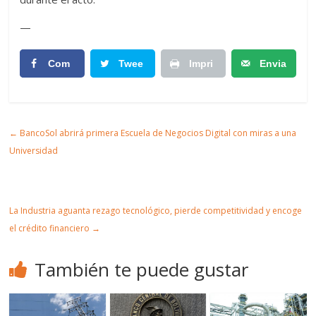
—
Com
Twee
Impri
Envia
partir
t
mir
r
Artic
←
BancoSol abrirá primera Escuela de Negocios Digital con miras a una
ulo
Universidad
La Industria aguanta rezago tecnológico, pierde competitividad y encoge
el crédito financiero
→
También te puede gustar