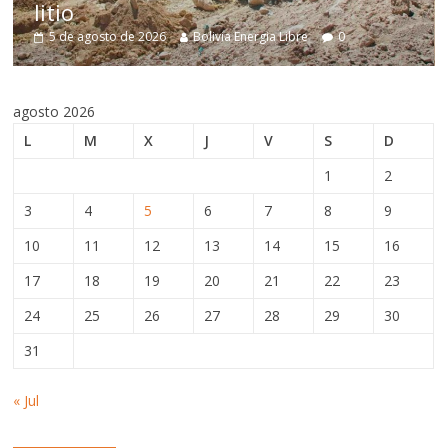
estructurale
2026
Bolivia Energia Libre
0
5 de agosto de 2026
agosto 2026
L
M
X
J
V
S
D
1
2
3
4
5
6
7
8
9
10
11
12
13
14
15
16
17
18
19
20
21
22
23
24
25
26
27
28
29
30
31
« Jul