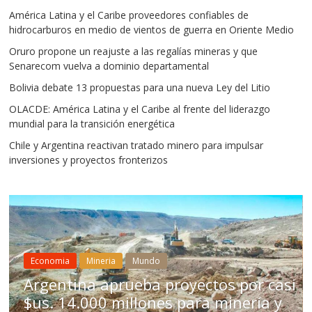
América Latina y el Caribe proveedores confiables de
hidrocarburos en medio de vientos de guerra en Oriente Medio
Oruro propone un reajuste a las regalías mineras y que
Senarecom vuelva a dominio departamental
Bolivia debate 13 propuestas para una nueva Ley del Litio
OLACDE: América Latina y el Caribe al frente del liderazgo
mundial para la transición energética
Chile y Argentina reactivan tratado minero para impulsar
inversiones y proyectos fronterizos
Mineria
Mundo
eria
Mundo
Chile aprueb
aprueba proyectos por casi
para impulsa
0 millones para minería y
Bolivia no ac