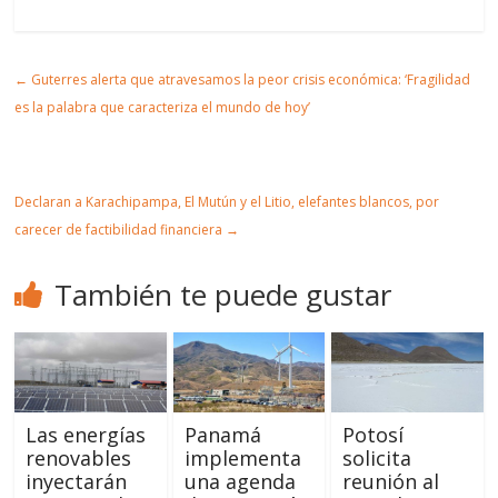
partir
t
mir
r
Artic
←
Guterres alerta que atravesamos la peor crisis económica: ‘Fragilidad
ulo
es la palabra que caracteriza el mundo de hoy’
Declaran a Karachipampa, El Mutún y el Litio, elefantes blancos, por
carecer de factibilidad financiera
→
También te puede gustar
Las energías
Panamá
Potosí
renovables
implementa
solicita
inyectarán
una agenda
reunión al