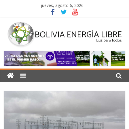
Saltar
jueves, agosto 6, 2026
al
contenido
Bolivia
Energía
Libre
Luz
para
todos