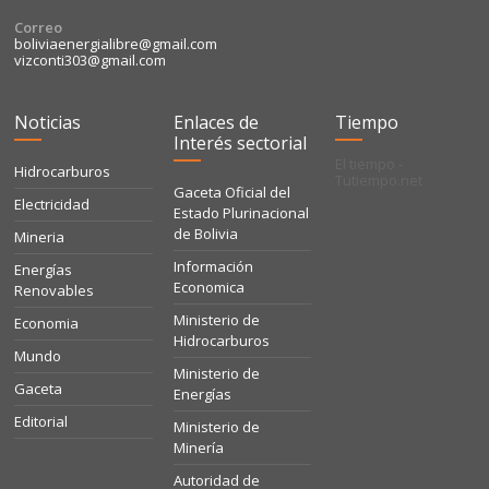
Correo
boliviaenergialibre@gmail.com
vizconti303@gmail.com
Noticias
Enlaces de
Tiempo
Interés sectorial
El tiempo -
Hidrocarburos
Tutiempo.net
Gaceta Oficial del
Electricidad
Estado Plurinacional
de Bolivia
Mineria
Información
Energías
Economica
Renovables
Ministerio de
Economia
Hidrocarburos
Mundo
Ministerio de
Gaceta
Energías
Editorial
Ministerio de
Minería
Autoridad de