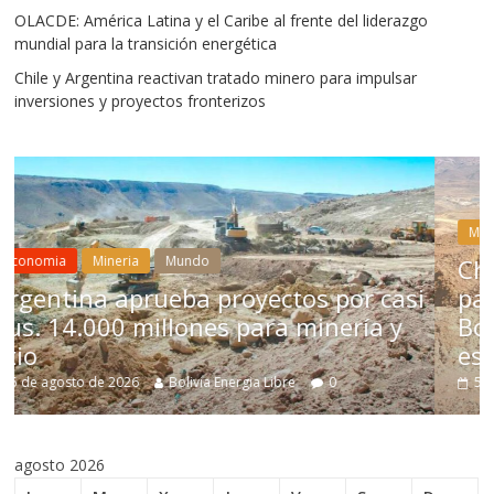
OLACDE: América Latina y el Caribe al frente del liderazgo
mundial para la transición energética
Chile y Argentina reactivan tratado minero para impulsar
inversiones y proyectos fronterizos
Mineria
Mundo
Chile aprueba reforma económ
 por casi
para impulsar inversión miner
inería y
Bolivia no acelera decisiones
estructurales
0
5 de agosto de 2026
Bolivia Energia Libre
0
agosto 2026