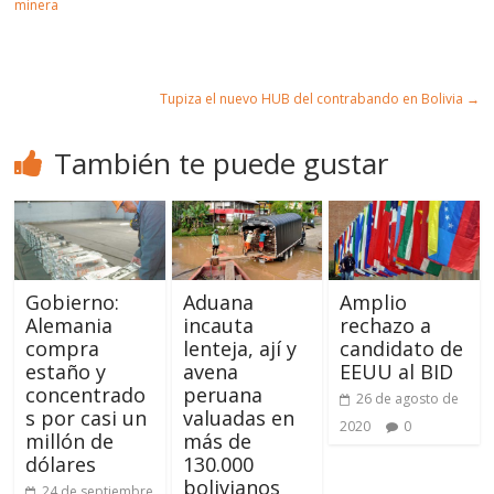
minera
Tupiza el nuevo HUB del contrabando en Bolivia
→
También te puede gustar
Gobierno:
Aduana
Amplio
Alemania
incauta
rechazo a
compra
lenteja, ají y
candidato de
estaño y
avena
EEUU al BID
concentrado
peruana
26 de agosto de
s por casi un
valuadas en
2020
0
millón de
más de
dólares
130.000
bolivianos
24 de septiembre