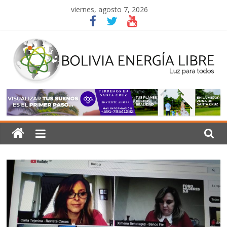
Saltar
viernes, agosto 7, 2026
al
contenido
Bolivia
Energía
Libre
Luz
para
todos