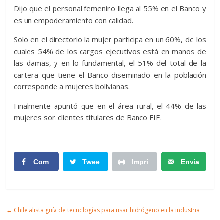
Dijo que el personal femenino llega al 55% en el Banco y
es un empoderamiento con calidad.
Solo en el directorio la mujer participa en un 60%, de los
cuales 54% de los cargos ejecutivos está en manos de
las damas, y en lo fundamental, el 51% del total de la
cartera que tiene el Banco diseminado en la población
corresponde a mujeres bolivianas.
Finalmente apuntó que en el área rural, el 44% de las
mujeres son clientes titulares de Banco FIE.
—
Com
Twee
Impri
Envia
partir
t
mir
r
Artic
←
Chile alista guía de tecnologías para usar hidrógeno en la industria
ulo