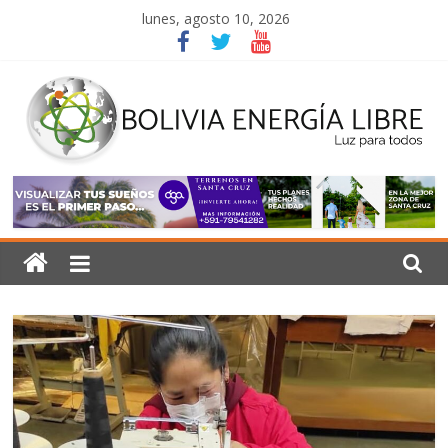
Saltar
lunes, agosto 10, 2026
al
contenido
Bolivia
Energía
Libre
Luz
para
todos