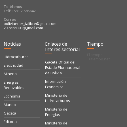
Teléfonos
Telf: +591 2-585642
Correo
boliviaenergialibre@gmail.com
vizconti303@gmail.com
Noticias
Enlaces de
Tiempo
Interés sectorial
El tiempo -
Hidrocarburos
Tutiempo.net
Gaceta Oficial del
Electricidad
Estado Plurinacional
de Bolivia
Mineria
Información
Energías
Economica
Renovables
Ministerio de
Economia
Hidrocarburos
Mundo
Ministerio de
Gaceta
Energías
Editorial
Ministerio de