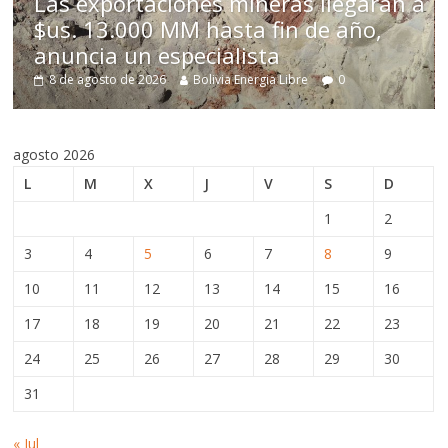
aciones mineras llegarán a
imponer gobe
0 MM hasta fin de año,
minera por l
 especialista
Estado, anun
2026
Bolivia Energia Libre
0
8 de agosto de 2026
agosto 2026
L
M
X
J
V
S
D
1
2
3
4
5
6
7
8
9
10
11
12
13
14
15
16
17
18
19
20
21
22
23
24
25
26
27
28
29
30
31
« Jul