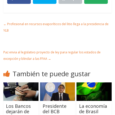
partir
t
mir
r
Artic
←
Profesional en recursos evaporíticos del litio llega a la presidencia de
ulo
YLB
Paz envia al legislativo proyecto de ley para regular los estados de
excepción y blindar a las FFAA
→
También te puede gustar
Los Bancos
Presidente
La economía
dejarán de
del BCB
de Brasil