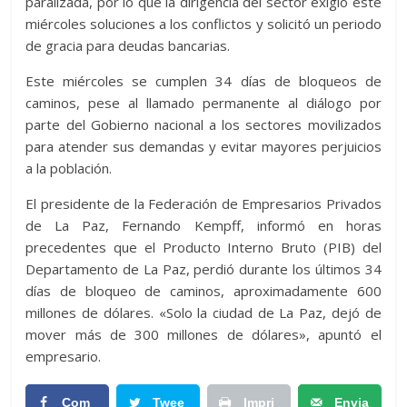
paralizada, por lo que la dirigencia del sector exigió este
miércoles soluciones a los conflictos y solicitó un periodo
de gracia para deudas bancarias.
Este miércoles se cumplen 34 días de bloqueos de
caminos, pese al llamado permanente al diálogo por
parte del Gobierno nacional a los sectores movilizados
para atender sus demandas y evitar mayores perjuicios
a la población.
El presidente de la Federación de Empresarios Privados
de La Paz, Fernando Kempff, informó en horas
precedentes que el Producto Interno Bruto (PIB) del
Departamento de La Paz, perdió durante los últimos 34
días de bloqueo de caminos, aproximadamente 600
millones de dólares. «Solo la ciudad de La Paz, dejó de
mover más de 300 millones de dólares», apuntó el
empresario.
Com
Twee
Impri
Envia