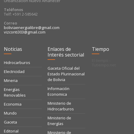
Urbanizacion Nuevo Amanecer
Teléfonos
Telf: +591 2-585642
Correo
boliviaenergialibre@gmail.com
vizconti303@gmail.com
Noticias
Enlaces de
Tiempo
Interés sectorial
El tiempo -
Hidrocarburos
Tutiempo.net
Gaceta Oficial del
Electricidad
Estado Plurinacional
de Bolivia
Mineria
Información
Energías
Economica
Renovables
Ministerio de
Economia
Hidrocarburos
Mundo
Ministerio de
Gaceta
Energías
Editorial
Ministerio de