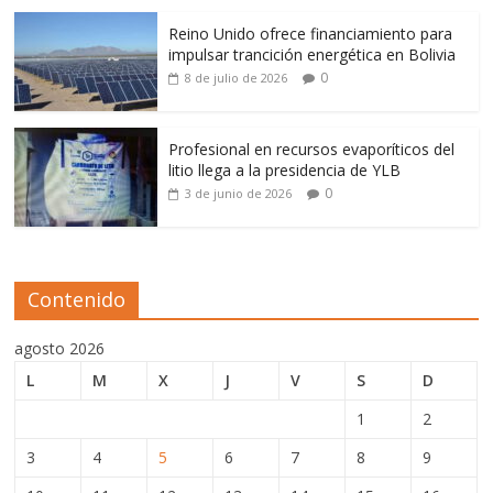
Reino Unido ofrece financiamiento para
impulsar trancición energética en Bolivia
0
8 de julio de 2026
Profesional en recursos evaporíticos del
litio llega a la presidencia de YLB
0
3 de junio de 2026
Contenido
agosto 2026
L
M
X
J
V
S
D
1
2
3
4
5
6
7
8
9