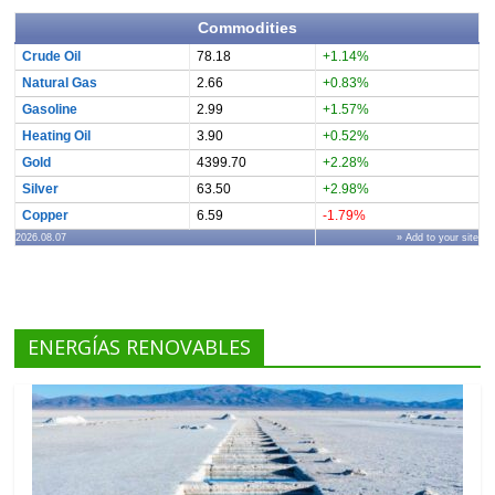
Commodities
Crude Oil
78.18
+1.14%
Natural Gas
2.66
+0.83%
Gasoline
2.99
+1.57%
Heating Oil
3.90
+0.52%
Gold
4399.70
+2.28%
Silver
63.50
+2.98%
Copper
6.59
-1.79%
2026.08.07
» Add to your site
ENERGÍAS RENOVABLES