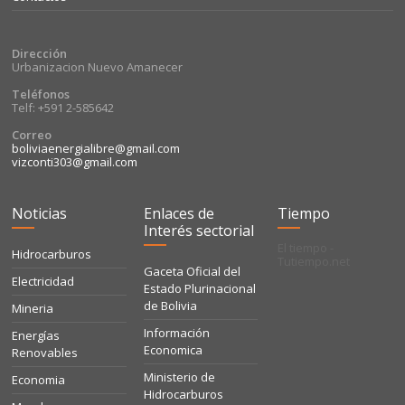
Dirección
Urbanizacion Nuevo Amanecer
Teléfonos
Telf: +591 2-585642
Correo
boliviaenergialibre@gmail.com
vizconti303@gmail.com
Noticias
Enlaces de
Tiempo
Interés sectorial
El tiempo -
Hidrocarburos
Tutiempo.net
Gaceta Oficial del
Electricidad
Estado Plurinacional
de Bolivia
Mineria
Información
Energías
Economica
Renovables
Ministerio de
Economia
Hidrocarburos