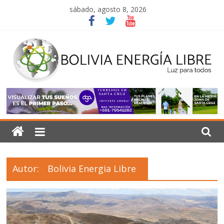
Saltar
sábado, agosto 8, 2026
al
contenido
Bolivia
Energía
Libre
Autor:
Bolivia Energia Libre
Luz
para
todos